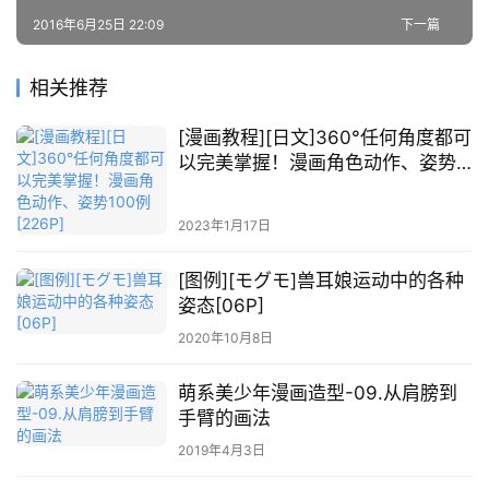
材
2016年6月25日 22:09
下一篇
萌
相关推荐
绘
图
[漫画教程][日文]360°任何角度都可
库
以完美掌握！漫画角色动作、姿势
100例[226P]
关
2023年1月17日
于
本
[图例][モグモ]兽耳娘运动中的各种
站
姿态[06P]
2020年10月8日
萌系美少年漫画造型-09.从肩膀到
手臂的画法
2019年4月3日