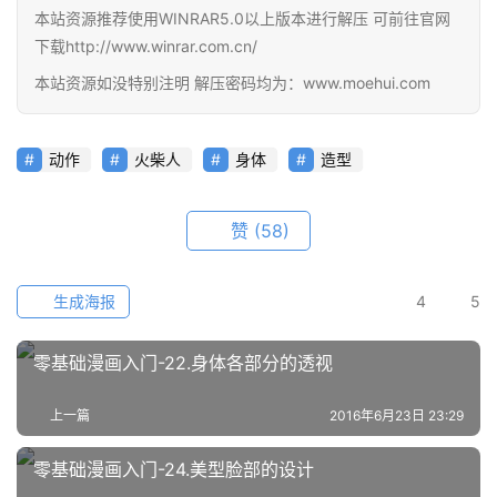
在
本站资源推荐使用WINRAR5.0以上版本进行解压 可前往官网
线
下载http://www.winrar.com.cn/
教
本站资源如没特别注明 解压密码均为：www.moehui.com
程
会
动作
火柴人
身体
造型
员
资
赞
(58)
源
公
生成海报
4
5
开
素
零基础漫画入门-22.身体各部分的透视
材
上一篇
2016年6月23日 23:29
图
例
零基础漫画入门-24.美型脸部的设计
素