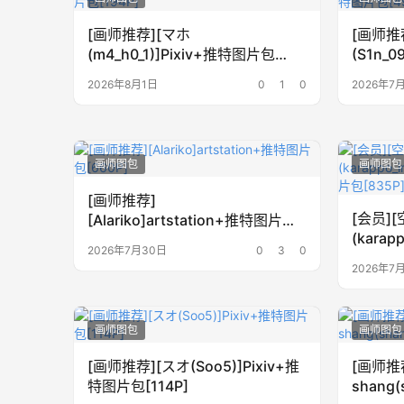
[画师推荐][マホ
[画师推
(m4_h0_1)]Pixiv+推特图片包
(S1n_
[194P]
[49P]
2026年8月1日
0
1
0
2026年7
画师图包
画师图包
[画师推荐]
[会员]
[Alariko]artstation+推特图片包
(karapp
[660P]
2026年7月30日
0
3
0
y+推特
2026年7
画师图包
画师图包
[画师推荐][スオ(Soo5)]Pixiv+推
[画师推
特图片包[114P]
shang(