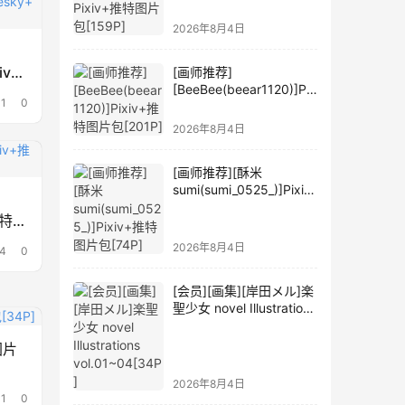
2026年8月4日
iv+
[画师推荐]
[BeeBee(beear1120)]Pix
1
0
iv+推特图片包[201P]
2026年8月4日
[画师推荐][酥米
sumi(sumi_0525_)]Pixiv
+推特图片包[74P]
+推特图
2026年8月4日
4
0
[会员][画集][岸田メル]楽
聖少女 novel Illustrations
vol.01~04[34P]
图片
2026年8月4日
1
0