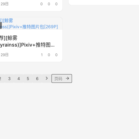
1P]
月29日
0
0
0
荐][鲸雾
ayrainss)]Pixiv+推特图片
P]
月29日
1
0
0
2
3
4
5
6