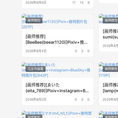
2026年8月6日
11
13
6
画师图包
画师图包
[画师推
[画师推荐]
sumi(s
[BeeBee(beear1120)]Pixiv+推特
片包[74
2026年8
图片包[201P]
2026年8月4日
0
2
0
乙女向画集
画师图包
[画师推荐][ゑいた
[画师推
(eita_789)]Pixiv+instagram+Blu
[lamp(
eSky+推特图片包[942P]
图片包[1
2026年8月2日
0
3
0
2026年8
画师图包
画师图包