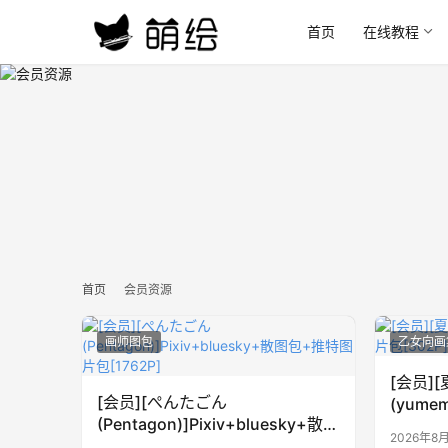
首页
在线教程
首页
会员资源
画师图包
乙女向画
[会员]
[会员][ぺんたごん
(yume
(Pentagon)]Pixiv+bluesky+散图
包[302
2026年8
包+推特图片包[1762P]