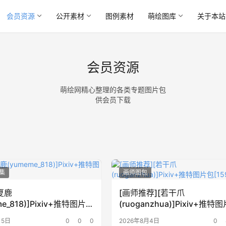
会员资源
公开素材
图例素材
萌绘图库
关于本站
会员资源
萌绘网精心整理的各类专题图片包
供会员下载
集
画师图包
[夏鹿
[画师推荐][若干爪
me_818)]Pixiv+推特图片
(ruoganzhua)]Pixiv+推特
P]
[159P]
月5日
0
0
0
2026年8月4日
0