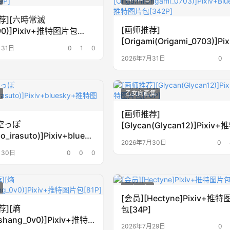
荐][六時常滅
[画师推荐]
090)]Pixiv+推特图片包
[Origami(Origami_0703)]Pix
月31日
0
1
0
Bluesky+推特图片包[342P]
2026年7月31日
0
乙女向画集
[画师推荐]
[空っぽ
[Glycan(Glycan12)]Pixiv
o_irasuto)]Pixiv+bluesk
片包[70P]
2026年7月30日
0
图片包[835P]
月30日
0
0
0
画师图包
[会员][Hectyne]Pixiv+推特
荐][熵
包[34P]
shang_0v0)]Pixiv+推特
2026年7月29日
0