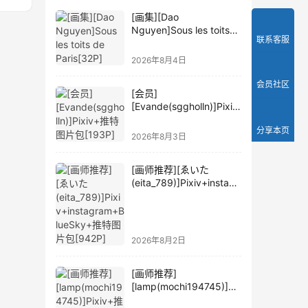
[画集][Dao
Nguyen]Sous les toits
联系客服
de Paris[32P]
2026年8月4日
会员社区
[会员]
[Evande(sggholln)]Pixiv
+推特图片包[193P]
分享本页
2026年8月3日
[画师推荐][ゑいた
(eita_789)]Pixiv+instagr
am+BlueSky+推特图片
包[942P]
2026年8月2日
[画师推荐]
[lamp(mochi194745)]Pi
xiv+推特图片包[119P]