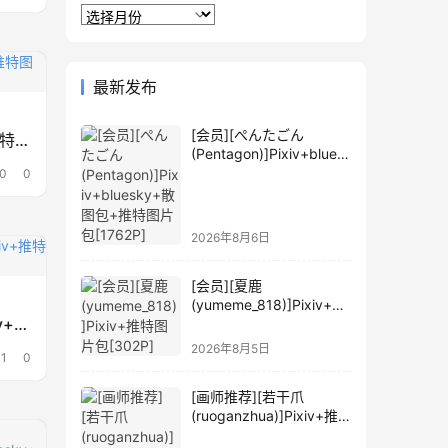
归
档
最新发布
[会员][ぺんたごん
+推特图
(Pentagon)]Pixiv+blues
ky+散图包+推特图片包
0
0
[1762P]
2026年8月6日
[会员][夏鹿
(yumeme_818)]Pixiv+推
iv+推
特图片包[302P]
2026年8月5日
1
0
[画师推荐][若干爪
(ruoganzhua)]Pixiv+推
特图片包[159P]