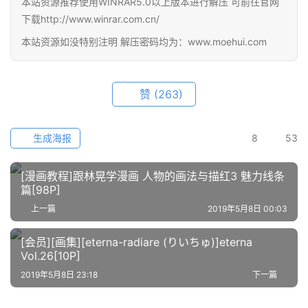
本站资源推荐使用WINRAR5.0以上版本进行解压 可前往官网
下载http://www.winrar.com.cn/
本站资源如没特别注明 解压密码均为：www.moehui.com
赞
(263)
生成海报
8
53
[漫画教程]跟林晃学漫画 人物的画法与描红3 魅力线条
篇[98P]
上一篇
2019年5月8日 00:03
[会员][画集][eterna-radiare (りいちゅ)]eterna
Vol.26[10P]
2019年5月8日 23:18
下一篇