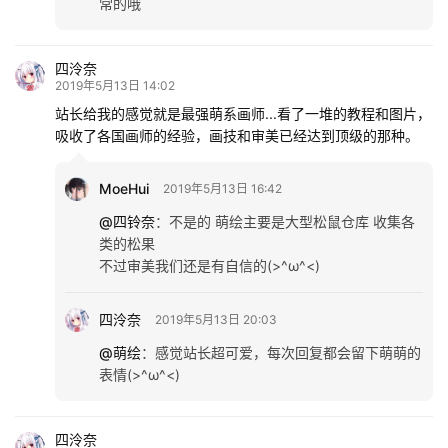
常的哦
四泠奈
2019年5月13日 14:02
站长给我的感觉就是最强萌系画师...看了一堆的教程和图片，
吸收了各国画师的经验，画技和审美已经达到顶级的那种。
MoeHui
2019年5月13日 16:42
@四铃奈
：
不是的 萌绘主要是大型松鼠仓库 收集各
类的松果
不过审美我们还是有自信的(>^ω^<)
四泠奈
2019年5月13日 20:03
@萌绘
：
感觉站长超可爱，每次回复都会留下萌萌的
表情(>^ω^<)
四泠奈