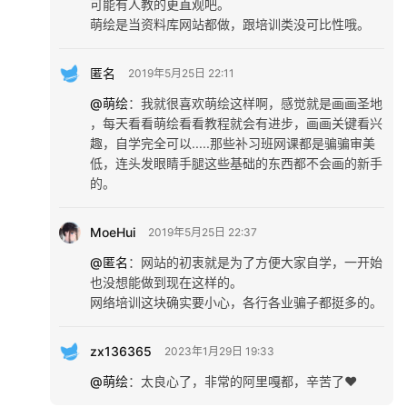
可能有人教的更直观吧。
萌绘是当资料库网站都做，跟培训类没可比性哦。
匿名
2019年5月25日 22:11
@萌绘
：
我就很喜欢萌绘这样啊，感觉就是画画圣地
，每天看看萌绘看看教程就会有进步，画画关键看兴
趣，自学完全可以.....那些补习班网课都是骗骗审美
低，连头发眼睛手腿这些基础的东西都不会画的新手
的。
MoeHui
2019年5月25日 22:37
@匿名
：
网站的初衷就是为了方便大家自学，一开始
也没想能做到现在这样的。
网络培训这块确实要小心，各行各业骗子都挺多的。
zx136365
2023年1月29日 19:33
@萌绘
：
太良心了，非常的阿里嘎都，辛苦了❤️