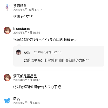
材
茶蘼轻香
2019年8月20日 17:27
图
感谢 (*^▽^*)
例
素
bluestarxd
材
2019年8月7日 19:56
祝萌绘越办越好( •̀⊿•́)ง良心网站,顶破天际
萌
绘
萌绘
2019年8月7日 22:30
图
@蔚蓝星海
：
非常感谢 我们会继续努力的^^
库
满天都是蓝星星
关
2019年8月7日 18:17
于
绝对物超所值啊qwq太良心了吧
本
站
匿名
2019年7月9日 14:10