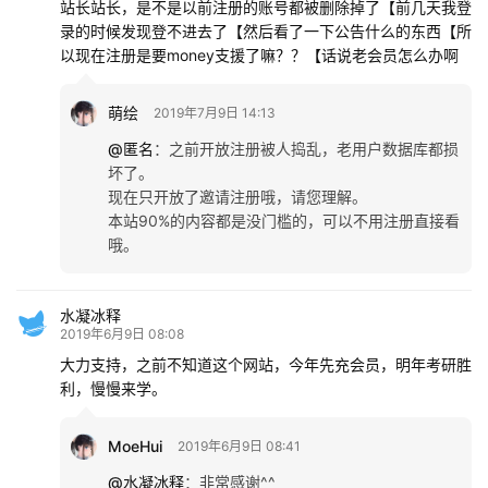
站长站长，是不是以前注册的账号都被删除掉了【前几天我登
录的时候发现登不进去了【然后看了一下公告什么的东西【所
以现在注册是要money支援了嘛？？【话说老会员怎么办啊
萌绘
2019年7月9日 14:13
@匿名
：
之前开放注册被人捣乱，老用户数据库都损
坏了。
现在只开放了邀请注册哦，请您理解。
本站90%的内容都是没门槛的，可以不用注册直接看
哦。
水凝冰释
2019年6月9日 08:08
大力支持，之前不知道这个网站，今年先充会员，明年考研胜
利，慢慢来学。
MoeHui
2019年6月9日 08:41
@水凝冰释
：
非常感谢^^