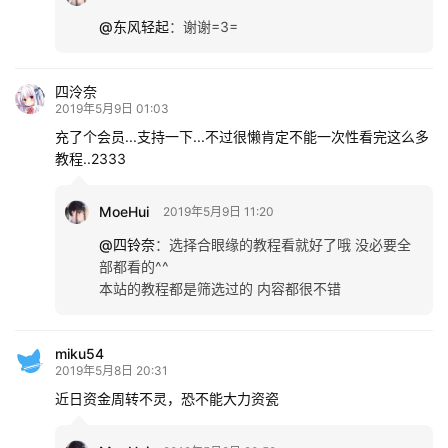
@东风轻起
：
谢谢=3=
四泠奈
2019年5月9日 01:03
充了个会员...支持一下...不过很懒肯定不能一次性看完这么多
教程..2333
MoeHui
2019年5月9日 11:20
@四铃奈
：
选择合眼缘的教程看就好了哦 没必要全
部都看的^^
本站的教程都是筛选过的 内容都很不错
miku54
2019年5月8日 20:31
近日资金周转不灵，恐不能大力资瓷