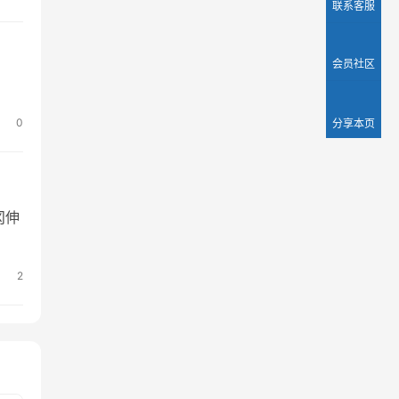
联系客服
会员社区
0
分享本页
冈伸
2