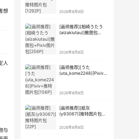
者想
2026年8月9日
[画师推荐][相崎うたう
(aizakiutau)]散图包
+Pixiv图片包[256P]
2026年8月8日
定人
[画师推荐][うた
(uta_kome2248)]Pixiv+
推特图片包[156P]
2026年8月8日
[画师推荐][紙灰
(y93067)]推特图片包
[22P]
2026年8月8日
物与
画面