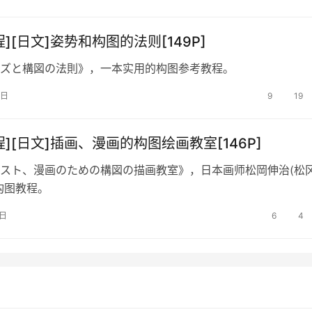
40》的英文版本，构图教程。
][日文]姿势和构图的法则[149P]
ズと構図の法則》，一本实用的构图参考教程。
0日
9
19
程][日文]插画、漫画的构图绘画教室[146P]
スト、漫画のための構図の描画教室》，日本画师松岡伸治(松
构图教程。
4日
6
4