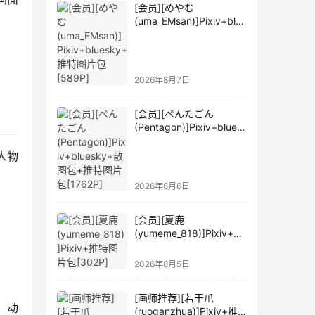
[会员][めやむ
(uma_EMsan)]Pixiv+blue
sky+推特图片包[589P]
2026年8月7日
[会员][ぺんたごん
(Pentagon)]Pixiv+blues
ky+散图包+推特图片包
[1762P]
人物
2026年8月6日
[会员][夏鹿
(yumeme_818)]Pixiv+推
特图片包[302P]
2026年8月5日
[画师推荐][若干爪
，动
(ruoganzhua)]Pixiv+推