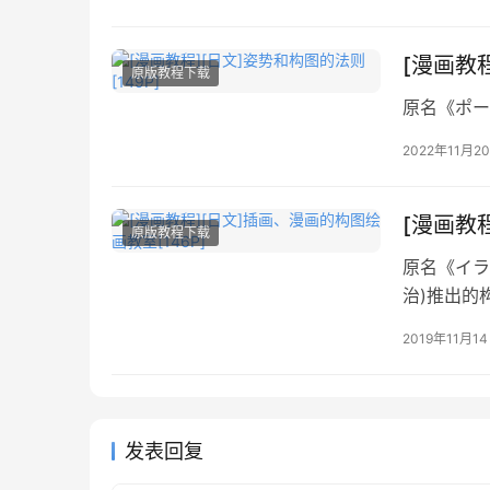
作りの秘訣
[漫画教程
原版教程下载
原名《ポー
2022年11月2
[漫画教
原版教程下载
原名《イラ
治)推出的
2019年11月1
发表回复