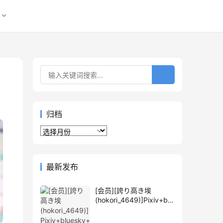
归档
归
档
最新发布
[会员][誇り高き埃
(hokori_4649)]Pixiv+blu
esky+推特图片包
[1292P]