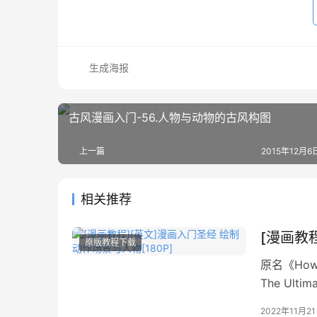
生成海报
古风漫画入门-56.人物与动物的古风构图
上一篇
2015年12月6日
相关推荐
[漫画教
原版教程下载
原名《How to
The Ultima
《デジタル
2022年11月2