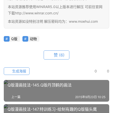
素
本站资源推荐使用WINRAR5.0以上版本进行解压 可前往官网
材
下载http://www.winrar.com.cn/
图
本站资源如没特别注明 解压密码均为：www.moehui.com
例
素
Q版
动物
材
萌
赞
(6)
绘
图
生成海报
0
0
库
Q版漫画技法-145.Q版丹顶鹤的画法
关
于
本
上一篇
2015年9月23日 10:25
站
Q版漫画技法-147.特训练习-绘制有趣的Q版猫头鹰