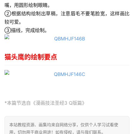
嘴，用圆形绘制眼睛。
②根据结构绘制出草稿，注意眉毛不要笔脸宽，这样画比
首
较可爱。
页
③描线，完成绘制。
在
线
猫头鹰的绘制要点
教
程
会
员
资
*本篇节选自《漫画技法圣经3 Q版篇》
源
公
本站教程资源、画集均来自网络分享，仅供个人学习试看使
开
用，切勿用于商业用途！如有侵权，请与我们联系。