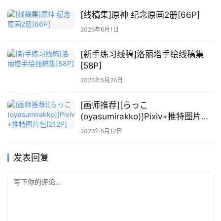
库
[线稿集]原神 纪念原画2册[66P]
2026年6月1日
关
于
[新手练习线稿]洛丽塔手绘线稿集
本
[58P]
站
2026年5月26日
[画师推荐][らっこ
(oyasumirakko)]Pixiv+推特图片包
[212P]
2026年5月12日
发表回复