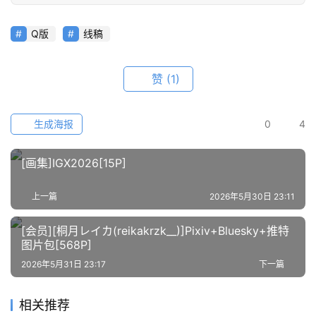
会
员
Q版
线稿
资
源
赞
(1)
公
开
生成海报
0
4
素
材
[画集]IGX2026[15P]
图
上一篇
2026年5月30日 23:11
例
素
[会员][桐月レイカ(reikakrzk__)]Pixiv+Bluesky+推特
材
图片包[568P]
2026年5月31日 23:17
下一篇
萌
绘
相关推荐
图