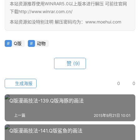
本站资源推荐使用WINRAR5.0以上版本进行解压 可前往官网
材
下载http://www.winrar.com.cn/
本站资源如没特别注明 解压密码均为：www.moehui.com
图
例
素
Q版
动物
材
赞
(9)
萌
绘
图
生成海报
0
0
库
Q版漫画技法-139.Q版海豚的画法
关
于
上一篇
2015年9月21日 10:01
本
站
Q版漫画技法-141.Q版鲨鱼的画法