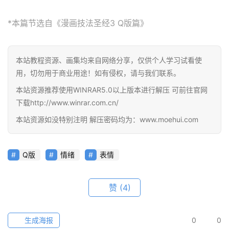
在
线
*本篇节选自《漫画技法圣经3 Q版篇》
教
程
本站教程资源、画集均来自网络分享，仅供个人学习试看使
会
用，切勿用于商业用途！如有侵权，请与我们联系。
员
资
本站资源推荐使用WINRAR5.0以上版本进行解压 可前往官网
源
下载http://www.winrar.com.cn/
本站资源如没特别注明 解压密码均为：www.moehui.com
公
开
素
Q版
情绪
表情
材
赞
(4)
图
例
素
生成海报
0
0