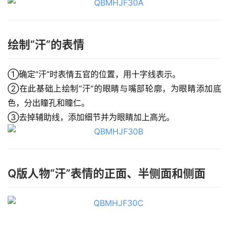
绘制“汗”的表情
①确定“汗”时表情五官的位置，用十字线表示。
②在此基础上绘制“汗”的眼睛与嘴部轮廓，为眼睛添加底
色，分出瞳孔和瞳仁。
③去掉辅助线，添加细节并为眼睛加上高光。
Q版人物“汗”表情的正面、半侧面和侧面
首
页