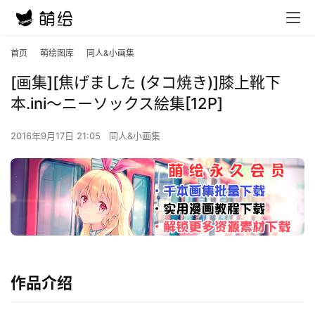
首页
萌绘图库
同人&小画集
[画集][焦げました (タコ焼き)]膝上靴下
本.ini～ニーソックス絵集[12P]
2016年9月17日 21:05
同人&小画集
作品介绍