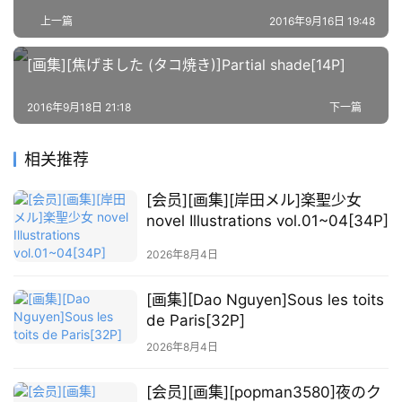
上一篇
2016年9月16日 19:48
萌
[画集][焦げました (タコ焼き)]Partial shade[14P]
绘
图
库
2016年9月18日 21:18
下一篇
关
相关推荐
于
[会员][画集][岸田メル]楽聖少女
本
novel Illustrations vol.01~04[34P]
站
2026年8月4日
[画集][Dao Nguyen]Sous les toits
de Paris[32P]
2026年8月4日
[会员][画集][popman3580]夜のク