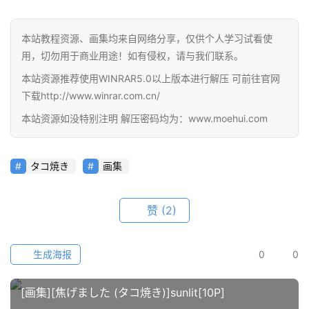
线
教
本站教程资源、画集均来自网络分享，仅供个人学习试看使
程
用，切勿用于商业用途！如有侵权，请与我们联系。
本站资源推荐使用WINRAR5.0以上版本进行解压 可前往官网
会
员
下载http://www.winrar.com.cn/
资
本站资源如没特别注明 解压密码均为：www.moehui.com
源
タコ焼き
画集
公
开
素
赞
(2)
材
图
生成海报
0
0
例
素
[画集][焦げました (タコ焼き)]sunlit[10P]
材