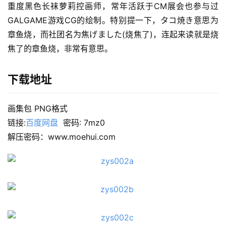
重度黑色长袜萝莉控画师，常年活跃于CM展会也参与过
GALGAME游戏CG的绘制。特别提一下，タコ焼き意思为
章鱼烧，而社团名为焦げました(烧焦了)，连起来读就是烧
焦了的章鱼烧，非常有意思。
下载地址
画集包 PNG格式
链接:
百度网盘
  密码: 7mz0
解压密码：www.moehui.com
首
页
在