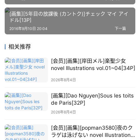
萌
[画集][5年目の放課後 (カントク)]チェック マイ アイ
绘
ドル[13P]
图
2016年9月10日 20:04
下一篇
库
相关推荐
关
于
[会员][画集][岸田メル]楽聖少女
本
novel Illustrations vol.01~04[34P]
站
2026年8月4日
[画集][Dao Nguyen]Sous les toits
de Paris[32P]
2026年8月4日
[会员][画集][popman3580]夜のク
ラゲは泳げない novel Illustrations