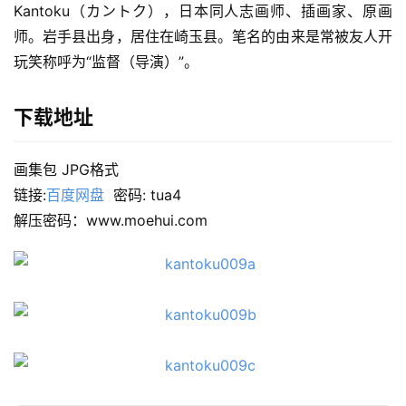
Kantoku（カントク），日本同人志画师、插画家、原画
师。岩手县出身，居住在崎玉县。笔名的由来是常被友人开
玩笑称呼为“监督（导演）”。
下载地址
画集包 JPG格式
链接:
百度网盘
  密码: tua4
解压密码：www.moehui.com
首
页
在
线