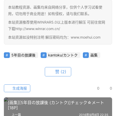
教
本站教程资源、画集均来自网络分享，仅供个人学习试看使
程
用，切勿用于商业用途！如有侵权，请与我们联系。
本站资源推荐使用WINRAR5.0以上版本进行解压 可前往官网
会
下载http://www.winrar.com.cn/
员
本站资源如没特别注明 解压密码均为：www.moehui.com
资
源
5年目の放課後
kantoku/カントク
画集
公
开
素
赞
(2)
材
生成海报
0
0
图
例
[画集][5年目の放課後 (カントク)]チェック☆メート
素
[18P]
材
上一篇
2016年9月8日 22:35