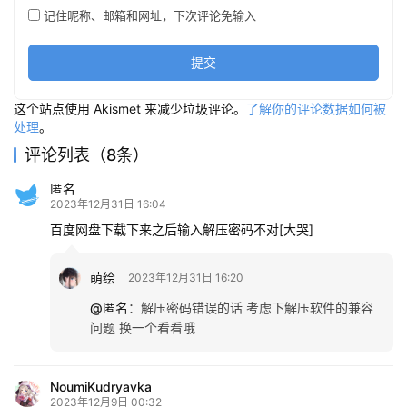
记住昵称、邮箱和网址，下次评论免输入
提交
这个站点使用 Akismet 来减少垃圾评论。
了解你的评论数据如何被
处理
。
评论列表（8条）
匿名
2023年12月31日 16:04
百度网盘下载下来之后输入解压密码不对[大哭]
萌绘
2023年12月31日 16:20
@匿名
：
解压密码错误的话 考虑下解压软件的兼容
问题 换一个看看哦
NoumiKudryavka
2023年12月9日 00:32