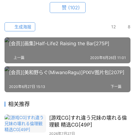
赞
(102)
在
线
教
生成海报
12
8
程
[会员][画集]Half-Life2 Raising the Bar[275P]
会
员
上一篇
2020年6月26日 11:01
资
源
[会员][美和野らぐ(MiwanoRagu)]PIXIV图片包[207P]
2020年6月27日 15:13
下一篇
公
开
素
相关推荐
材
[游戏CG]すれ違う兄妹の壊れる倫
理観 精选CG[49P]
图
例
2026年7月27日