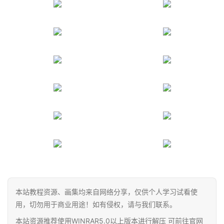
首
页
在
线
教
程
本站教程资源、画集均来自网络分享，仅供个人学习试看使
会
用，切勿用于商业用途！如有侵权，请与我们联系。
员
本站资源推荐使用WINRAR5.0以上版本进行解压 可前往官网