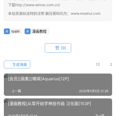
资
下载http://www.winrar.com.cn/
源
本站资源如没特别注明 解压密码均为：www.moehui.com
公
开
toshi
漫画教程
素
材
赞
(9)
图
例
生成海报
12
2
素
材
[会员][画集][幟瑛]Aquarius[12P]
萌
上一篇
2020年5月5日 21:26
绘
图
[漫画教程]从零开始学神技作画 汉化版[153P]
库
2020年5月5日 23:16
下一篇