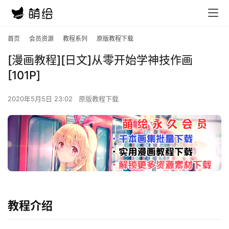
首页
会员资源
教程系列
原版教程下载
[漫画教程][日文]从零开始学神技作画
[101P]
2020年5月5日 23:02
原版教程下载
教程介绍