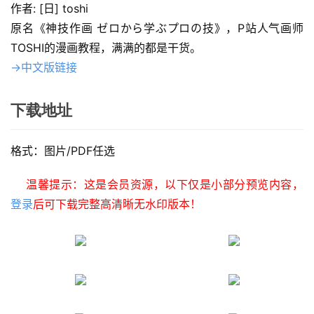
作者: [日] toshi
原名《神技作画 ゼロから学ぶプロの技》，P站人气画师
TOSHI的漫画教程，满满的都是干货。
→中文版链接
下载地址
格式：图片/PDF任选
温馨提示：这是会员资源，以下仅是小部分预览内容， 
登录
后可下载完整高清晰无水印版本！