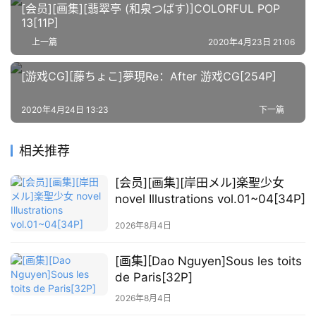
材
[会员][画集][翡翠亭 (和泉つばす)]COLORFUL POP
13[11P]
上一篇
2020年4月23日 21:06
萌
绘
[游戏CG][藤ちょこ]夢現Re：After 游戏CG[254P]
图
库
2020年4月24日 13:23
下一篇
关
相关推荐
于
本
[会员][画集][岸田メル]楽聖少女
站
novel Illustrations vol.01~04[34P]
2026年8月4日
[画集][Dao Nguyen]Sous les toits
de Paris[32P]
2026年8月4日