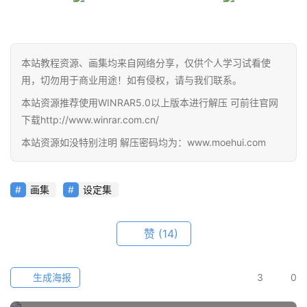
在
线
教
程
本站教程资源、画集均来自网络分享，仅供个人学习试看使
用，切勿用于商业用途！如有侵权，请与我们联系。
会
本站资源推荐使用WINRAR5.0以上版本进行解压 可前往官网
员
下载http://www.winrar.com.cn/
资
源
本站资源如没特别注明 解压密码均为：www.moehui.com
公
画集
设定集
开
素
材
赞
(14)
图
生成海报
3
0
例
素