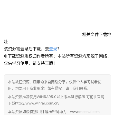
在
线
教
程
相关文件下载地
址
会
该资源需登录后下载，去
登录
?
员
©下载资源版权归作者所有；本站所有资源均来源于网络，
资
仅供学习使用，请支持正版！
源
公
本站教程资源、画集均来自网络分享，仅供个人学习试看使
开
用，切勿用于商业用途！如有侵权，请与我们联系。
素
材
本站资源推荐使用WINRAR5.0以上版本进行解压 可前往官网
下载http://www.winrar.com.cn/
图
本站资源如没特别注明 解压密码均为：www.moehui.com