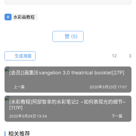
例
素
材
水彩画教程
萌
赞
(5)
绘
图
库
生成海报
12
3
关
[会员][画集]Evangelion 3.0 theatrical booklet[27P]
于
本
上一篇
2020年3月23日 17:07
站
[水彩教程]阿部智幸的水彩笔记2 ~如何表现光的细节~
[117P]
2020年3月24日 13:34
下一篇
相关推荐