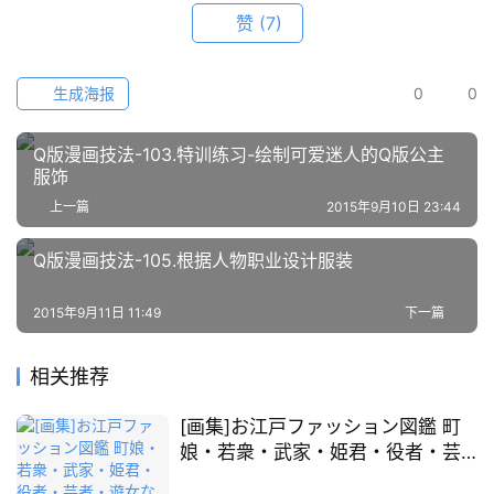
例
赞
(7)
素
材
生成海报
0
0
萌
Q版漫画技法-103.特训练习-绘制可爱迷人的Q版公主
绘
服饰
图
上一篇
2015年9月10日 23:44
库
Q版漫画技法-105.根据人物职业设计服装
关
于
2015年9月11日 11:49
下一篇
本
站
相关推荐
[画集]お江戸ファッション図鑑 町
娘・若衆・武家・姫君・役者・芸
者・遊女など[148P]