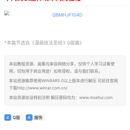
页
在
线
教
程
*本篇节选自《漫画技法圣经3 Q版篇》
会
员
本站教程资源、画集均来自网络分享，仅供个人学习试看使
资
用，切勿用于商业用途！如有侵权，请与我们联系。
源
本站资源推荐使用WINRAR5.0以上版本进行解压 可前往官网
下载http://www.winrar.com.cn/
公
本站资源如没特别注明 解压密码均为：www.moehui.com
开
素
材
Q版
服饰
图