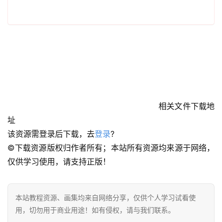
首
页
在
线
教
相关文件下载地
程
址
该资源需登录后下载，去
登录
?
会
©下载资源版权归作者所有；本站所有资源均来源于网络，
员
资
仅供学习使用，请支持正版！
源
本站教程资源、画集均来自网络分享，仅供个人学习试看使
公
用，切勿用于商业用途！如有侵权，请与我们联系。
开