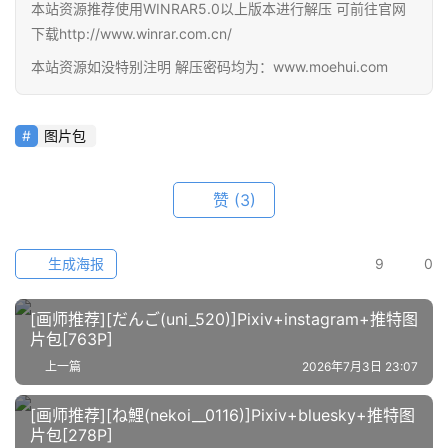
素
本站资源推荐使用WINRAR5.0以上版本进行解压 可前往官网
材
下载http://www.winrar.com.cn/
本站资源如没特别注明 解压密码均为：www.moehui.com
图
例
素
图片包
材
赞
(3)
萌
绘
图
生成海报
9
0
库
[画师推荐][だんご(uni_520)]Pixiv+instagram+推特图
关
片包[763P]
于
上一篇
2026年7月3日 23:07
本
站
[画师推荐][ね鯉(nekoi__0116)]Pixiv+bluesky+推特图
片包[278P]