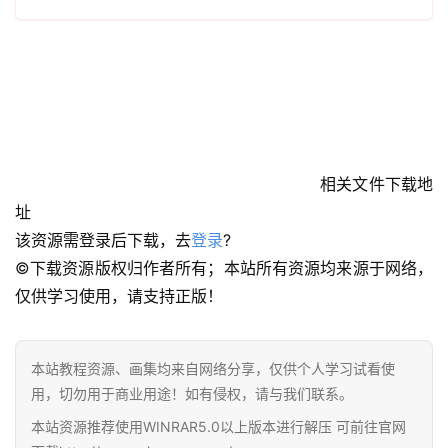
首
页
在
线
相关文件下载地
教
址
程
该资源需登录后下载，去
登录
?
©下载资源版权归作者所有；本站所有资源均来源于网络，
会
仅供学习使用，请支持正版！
员
资
源
本站教程资源、画集均来自网络分享，仅供个人学习试看使
用，切勿用于商业用途！如有侵权，请与我们联系。
公
开
本站资源推荐使用WINRAR5.0以上版本进行解压 可前往官网
素