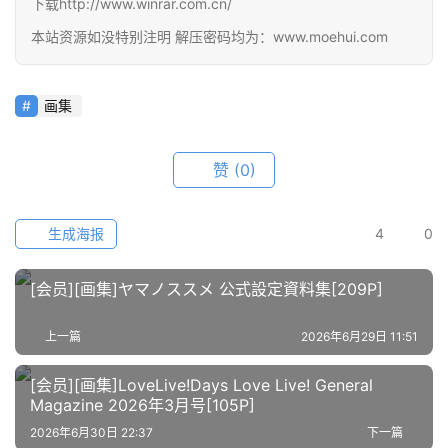
下载http://www.winrar.com.cn/
材
本站资源如没特别注明 解压密码均为：www.moehui.com
图
例
画集
素
材
赞
(0)
萌
绘
生成海报
4
0
图
库
[会员][画集]ヤマノススメ 公式設定資料集[209P]
关
上一篇
2026年6月29日 11:51
于
本
[会员][画集]LoveLive!Days Love Live! General
站
Magazine 2026年3月号[105P]
2026年6月30日 22:37
下一篇