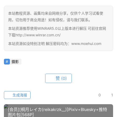
在
本站教程资源、画集均来自网络分享，仅供个人学习试看使
线
用，切勿用于商业用途！如有侵权，请与我们联系。
教
本站资源推荐使用WINRAR5.0以上版本进行解压 可前往官网
程
下载http://www.winrar.com.cn/
本站资源如没特别注明 解压密码均为：www.moehui.com
会
员
资
摄影
源
公
赞
(0)
开
素
生成海报
0
1
材
[会员][桐月レイカ(reikakrzk__)]Pixiv+Bluesky+推特
图
图片包[568P]