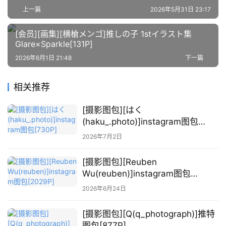
例
上一篇
2026年5月31日 23:17
素
材
[会员][画集][横槍メンゴ]推しの子 1stイラスト集
Glare×Sparkle[131P]
萌
2026年6月1日 21:48
下一篇
绘
图
相关推荐
库
[摄影图包][はく
关
(haku_.photo)]instagram图包
于
[730P]
2026年7月2日
本
站
[摄影图包][Reuben
Wu(reuben)]instagram图包
[2029P]
2026年6月24日
[摄影图包][Q(q_photograph)]推特
图包[877P]