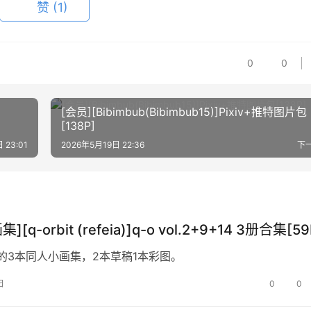
赞
(1)
0
0
[会员][Bibimbub(Bibimbub15)]Pixiv+推特图片包
[138P]
 23:01
2026年5月19日 22:36
下
][q-orbit (refeia)]q-o vol.2+9+14 3册合集[59
ia的3本同人小画集，2本草稿1本彩图。
日
0
0