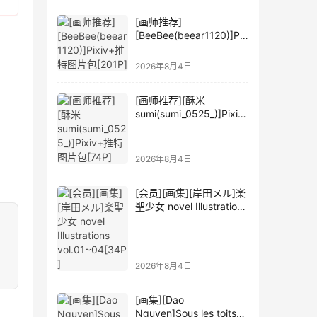
[画师推荐]
[BeeBee(beear1120)]Pix
iv+推特图片包[201P]
2026年8月4日
[画师推荐][酥米
sumi(sumi_0525_)]Pixiv
+推特图片包[74P]
2026年8月4日
[会员][画集][岸田メル]楽
聖少女 novel Illustrations
vol.01~04[34P]
2026年8月4日
[画集][Dao
Nguyen]Sous les toits