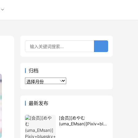
归档
归
档
最新发布
[会员][めやむ
(uma_EMsan)]Pixiv+blue
sky+推特图片包[589P]