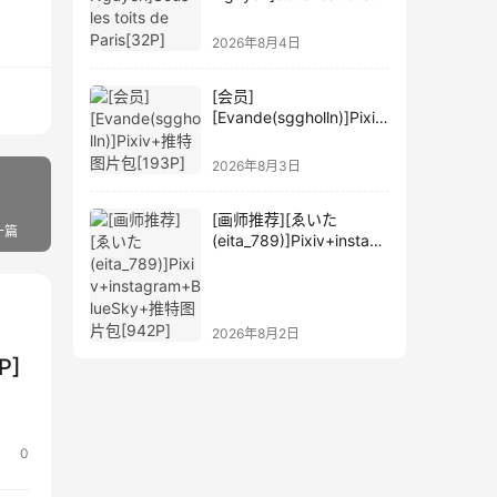
de Paris[32P]
2026年8月4日
[会员]
[Evande(sggholln)]Pixiv
+推特图片包[193P]
2026年8月3日
[画师推荐][ゑいた
一篇
(eita_789)]Pixiv+instagr
am+BlueSky+推特图片
包[942P]
2026年8月2日
P]
0