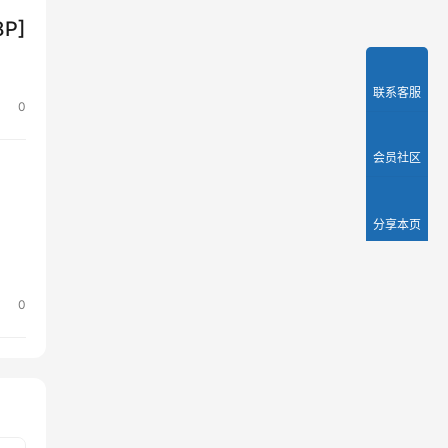
8P]
联系客服
0
会员社区
分享本页
网
0