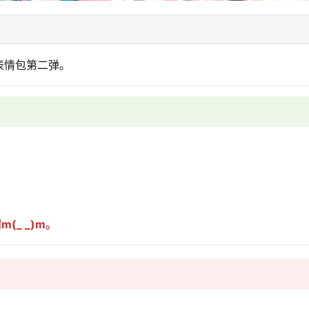
E表情包第二弹。
_ _)m。