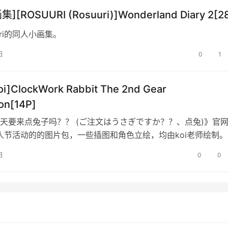
][ROSUURI (Rosuuri)]Wonderland Diary 2[2
uri的同人小画集。
日
0
1
i]ClockWork Rabbit The 2nd Gear
ion[14P]
天要来点兔子吗？？ (ご注文はうさぎですか？？、点兔)》官
愚人节活动的的图片包，一些插图和角色立绘，均由koi老师绘制。
日
0
0