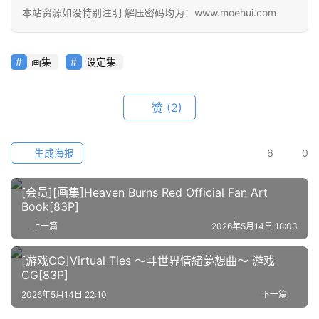
材
本站资源如没特别注明 解压密码均为：www.moehui.com
图
画集
设定集
例
素
材
赞
(2)
萌
生成海报
6
0
绘
图
库
[会员][画集]Heaven Burns Red Official Fan Art
Book[83P]
上一篇
2026年5月14日 18:03
关
于
[游戏CG]Virtual Ties ～ヰ世界情緒夢想曲～ 游戏
本
CG[83P]
站
2026年5月14日 22:10
下一篇