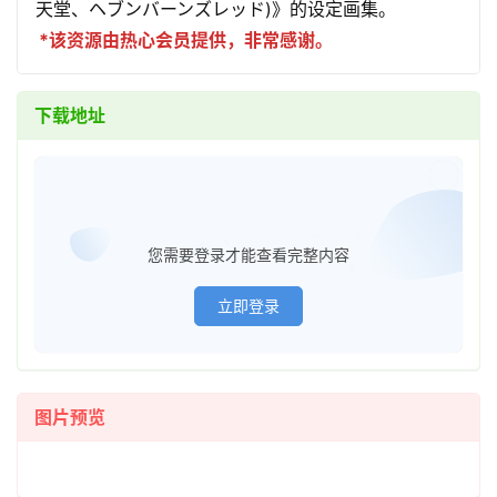
天堂、ヘブンバーンズレッド)》的设定画集。
*该资源由热心会员提供，非常感谢。
下载地址
已经登
您需要登录才能查看完整内容
立即登录
图片预览