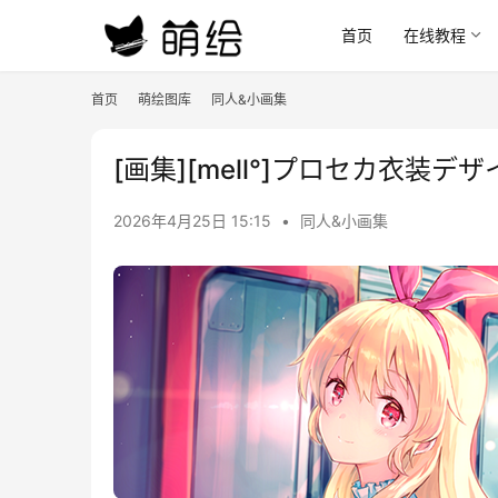
首页
在线教程
首页
萌绘图库
同人&小画集
[画集][mell°]プロセカ衣装デザイン
2026年4月25日 15:15
•
同人&小画集