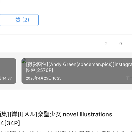
赞
(2)
2
0
[摄影图包][Andy Green(spaceman.pics)]instagr
图包[2576P]
 14:37
2026年4月25日 16:25
下
集][岸田メル]楽聖少女 novel Illustrations
04[34P]