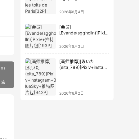
de Paris[32P]
2026年8月4日
[会员]
[Evande(sggholln)]Pixiv
+推特图片包[193P]
2026年8月3日
[画师推荐][ゑいた
am
(eita_789)]Pixiv+instagr
am+BlueSky+推特图片
包[942P]
一篇
2026年8月2日