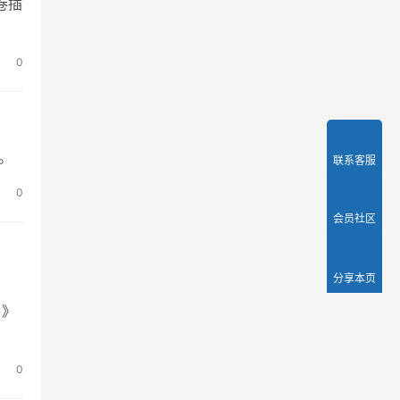
卷插
0
。
联系客服
0
会员社区
分享本页
)》
0