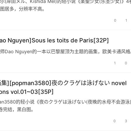
(岸田メル、Kishida Mel)的轻小说《楽聖少女(乐圣少女)》4
图居多，分辨率不高。
0
1
o Nguyen]Sous les toits de Paris[32P]
师Dao Nguyen的一本以巴黎屋顶为主题的画集，欧美卡通风格
1
0
画集][popman3580]夜のクラゲは泳げない novel
tions vol.01~03[35P]
man3580的轻小说《夜のクラゲは泳げない(夜晚的水母不会游泳
卷完结，黑白图。
0
3