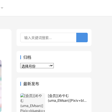
归档
归
档
最新发布
[会员][めやむ
(uma_EMsan)]Pixiv+blue
sky+推特图片包[589P]