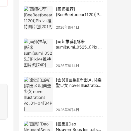
[画师推荐]
[BeeBee(beear1120)]Pix
iv+推特图片包[201P]
2026年8月4日
[画师推荐][酥米
sumi(sumi_0525_)]Pixiv
+推特图片包[74P]
2026年8月4日
[会员][画集][岸田メル]楽
聖少女 novel Illustrations
vol.01~04[34P]
2026年8月4日
[画集][Dao
Nguyen]Sous les toits