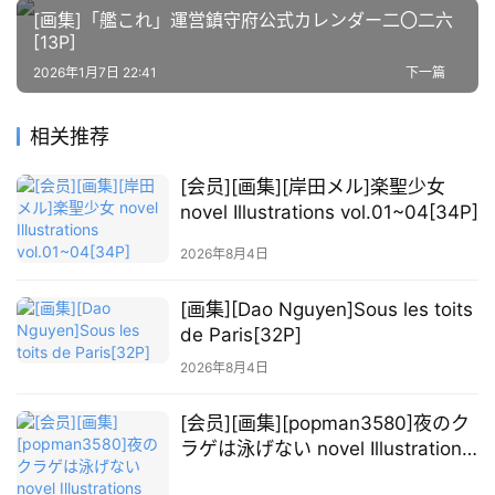
[画集]「艦これ」運営鎮守府公式カレンダー二〇二六
萌
[13P]
绘
2026年1月7日 22:41
下一篇
图
库
相关推荐
关
[会员][画集][岸田メル]楽聖少女
于
novel Illustrations vol.01~04[34P]
本
站
2026年8月4日
[画集][Dao Nguyen]Sous les toits
de Paris[32P]
2026年8月4日
[会员][画集][popman3580]夜のク
ラゲは泳げない novel Illustrations
vol.01~03[35P]