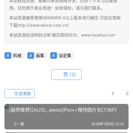
本站教程资源、画集均来自网络分享，仅供个人学习试看使
教
用，切勿用于商业用途！如有侵权，请与我们联系。
程
本站资源推荐使用WINRAR5.0以上版本进行解压 可前往官网
下载http://www.winrar.com.cn/
会
员
本站资源如没特别注明 解压密码均为：www.moehui.com
资
源
机械
画集
设定集
公
开
赞
(3)
素
材
生成海报
3
0
图
例
[画师推荐][AU(D__elete)]Pixiv+推特图片包[736P]
素
材
上一篇
2026年1月6日 12:10