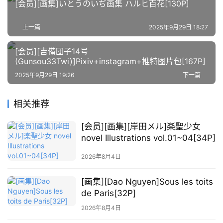
[会员][画集]いとうのいぢ画集 ハルヒ百花[130P]
材
上一篇
2025年9月29日 18:27
萌
绘
[会员][吉備団子14号
图
(Gunsou33Twi)]Pixiv+instagram+推特图片包[167P]
库
2025年9月29日 19:26
下一篇
关
相关推荐
于
本
[会员][画集][岸田メル]楽聖少女
站
novel Illustrations vol.01~04[34P]
2026年8月4日
[画集][Dao Nguyen]Sous les toits
de Paris[32P]
2026年8月4日