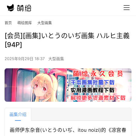
首页
萌绘图库
大型画集
[会员][画集]いとうのいぢ画集 ハルヒ主義
[94P]
2025年9月29日 18:37
大型画集
画集介绍
画师伊东杂音(いとうのいぢ、itou noizi)的《凉宫春