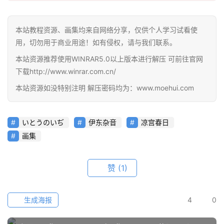
在
线
教
本站教程资源、画集均来自网络分享，仅供个人学习试看使
程
用，切勿用于商业用途！如有侵权，请与我们联系。
本站资源推荐使用WINRAR5.0以上版本进行解压 可前往官网
会
下载http://www.winrar.com.cn/
员
本站资源如没特别注明 解压密码均为：www.moehui.com
资
源
いとうのいぢ
伊东杂音
凉宫春日
公
画集
开
素
材
赞
(1)
图
生成海报
4
0
例
素