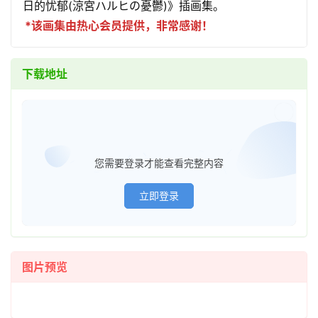
日的忧郁(涼宮ハルヒの憂鬱)》插画集。
*该画集由热心会员提供，非常感谢！
下载地址
已经登
您需要登录才能查看完整内容
立即登录
首
图片预览
页