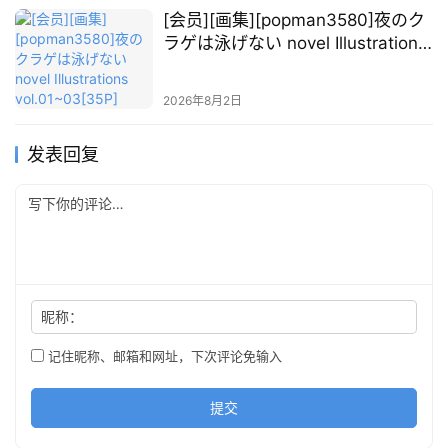
[会员][画集][popman3580]夜のク
ラゲは泳げない novel Illustrations
vol.01~03[35P]
2026年8月2日
发表回复
昵称：
记住昵称、邮箱和网址，下次评论免输入
提交