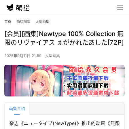
首页
萌绘图库
大型画集
[会员][画集]Newtype 100% Collection 無
限のリヴァイアス えがかれたあした[72P]
2025年9月11日 21:59
大型画集
画集介绍
杂志《ニュータイプ(NewType)》推出的动画《無限