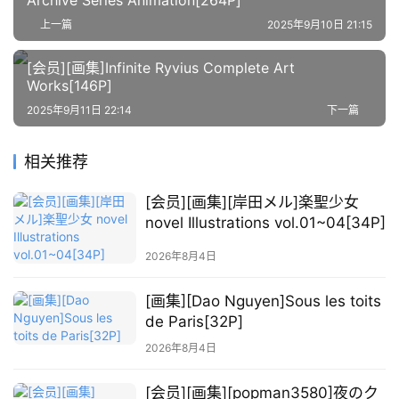
上一篇
2025年9月10日 21:15
萌
绘
[会员][画集]Infinite Ryvius Complete Art
Works[146P]
图
库
2025年9月11日 22:14
下一篇
关
相关推荐
于
本
[会员][画集][岸田メル]楽聖少女
站
novel Illustrations vol.01~04[34P]
2026年8月4日
[画集][Dao Nguyen]Sous les toits
de Paris[32P]
2026年8月4日
[会员][画集][popman3580]夜のク