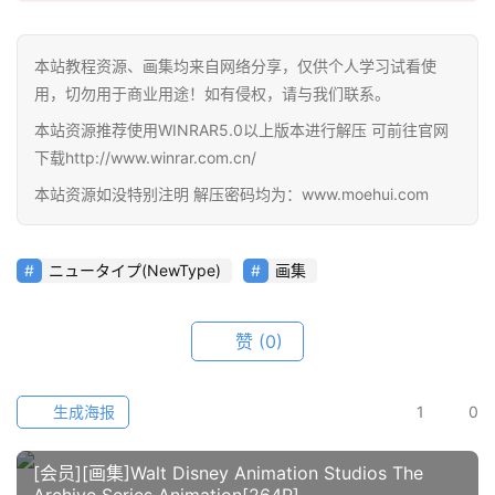
线
教
本站教程资源、画集均来自网络分享，仅供个人学习试看使
程
用，切勿用于商业用途！如有侵权，请与我们联系。
会
本站资源推荐使用WINRAR5.0以上版本进行解压 可前往官网
员
下载http://www.winrar.com.cn/
资
本站资源如没特别注明 解压密码均为：www.moehui.com
源
公
ニュータイプ(NewType)
画集
开
素
赞
(0)
材
图
生成海报
1
0
例
素
[会员][画集]Walt Disney Animation Studios The
材
Archive Series Animation[264P]