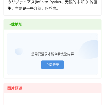
のリヴァイアス(Infinite Ryvius、无限的未知)》的画
集，主要是一些介绍，粉丝向。
下载地址
已经登
您需要登录才能查看完整内容
立即登录
首
图片预览
页
在