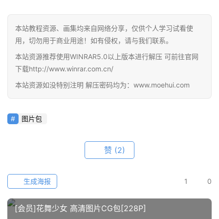
教
程
本站教程资源、画集均来自网络分享，仅供个人学习试看使
用，切勿用于商业用途！如有侵权，请与我们联系。
会
本站资源推荐使用WINRAR5.0以上版本进行解压 可前往官网
员
下载http://www.winrar.com.cn/
资
源
本站资源如没特别注明 解压密码均为：www.moehui.com
公
图片包
开
素
材
赞
(2)
图
生成海报
1
0
例
素
[会员]花舞少女 高清图片CG包[228P]
材