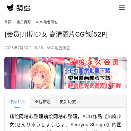
首页
会员资源
ACG角色图包
[会员]川柳少女 高清图片CG包[52P]
2025年7月30日 16:38
ACG角色图包
作品介绍
图包信息
更新历史
萌绘网精心整理萌绘网精心整理，ACG作品《川柳少
女(せんりゅうしょうじょ、Senryuu Shoujo)》的图