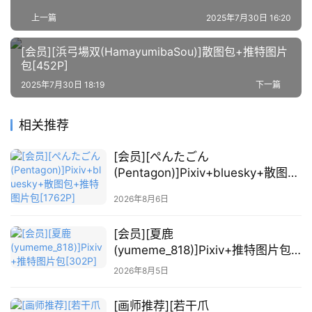
上一篇
2025年7月30日 16:20
萌
绘
[会员][浜弓場双(HamayumibaSou)]散图包+推特图片
图
包[452P]
库
2025年7月30日 18:19
下一篇
关
相关推荐
于
本
[会员][ぺんたごん
站
(Pentagon)]Pixiv+bluesky+散图包
+推特图片包[1762P]
2026年8月6日
[会员][夏鹿
(yumeme_818)]Pixiv+推特图片包
[302P]
2026年8月5日
[画师推荐][若干爪