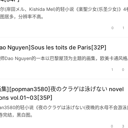
(岸田メル、Kishida Mel)的轻小说《楽聖少女(乐圣少女)》4
图居多，分辨率不高。
0
1
o Nguyen]Sous les toits de Paris[32P]
师Dao Nguyen的一本以巴黎屋顶为主题的画集，欧美卡通风格
1
0
画集][popman3580]夜のクラゲは泳げない novel
tions vol.01~03[35P]
man3580的轻小说《夜のクラゲは泳げない(夜晚的水母不会游泳
卷完结，黑白图。
0
3