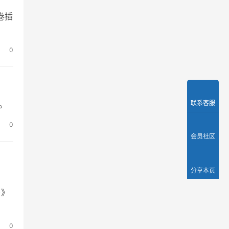
卷插
0
。
联系客服
0
会员社区
分享本页
)》
0