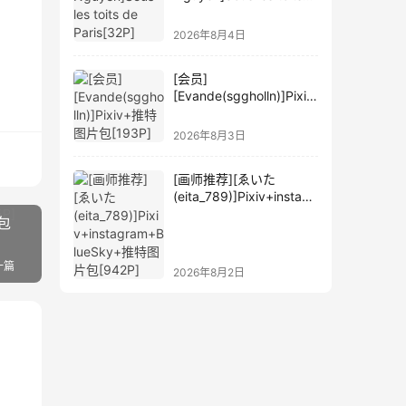
de Paris[32P]
2026年8月4日
[会员]
[Evande(sggholln)]Pixiv
+推特图片包[193P]
2026年8月3日
[画师推荐][ゑいた
(eita_789)]Pixiv+instagr
am+BlueSky+推特图片
图包
包[942P]
一篇
2026年8月2日