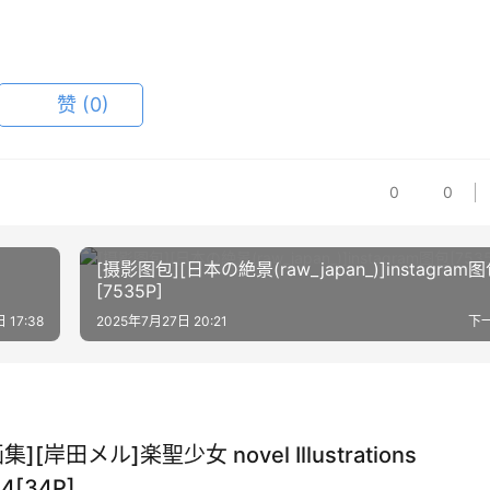
赞
(0)
0
0
[摄影图包][日本の絶景(raw_japan_)]instagram
[7535P]
 17:38
2025年7月27日 20:21
下
集][岸田メル]楽聖少女 novel Illustrations
04[34P]