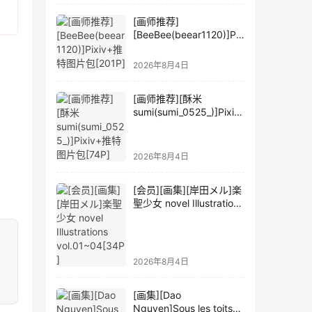
[画师推荐]
[BeeBee(beear1120)]Pix
iv+推特图片包[201P]
2026年8月4日
[画师推荐][酥米
sumi(sumi_0525_)]Pixiv
+推特图片包[74P]
2026年8月4日
[会员][画集][岸田メル]楽
聖少女 novel Illustrations
vol.01~04[34P]
2026年8月4日
[画集][Dao
Nguyen]Sous les toits