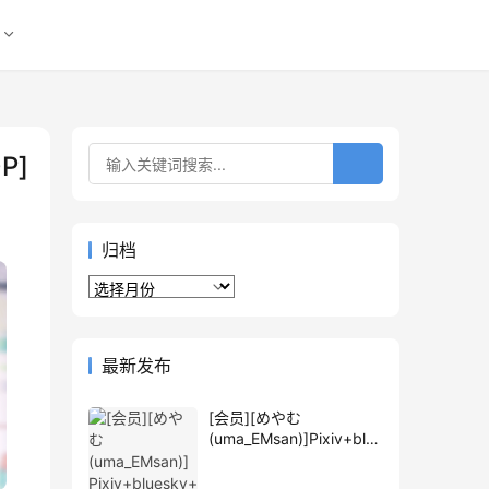
0P]
归档
归
档
最新发布
[会员][めやむ
(uma_EMsan)]Pixiv+blue
sky+推特图片包[589P]