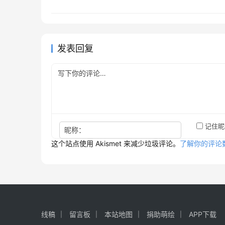
发表回复
记住昵
昵称：
这个站点使用 Akismet 来减少垃圾评论。
了解你的评论
线稿
留言板
本站地图
捐助萌绘
APP下载