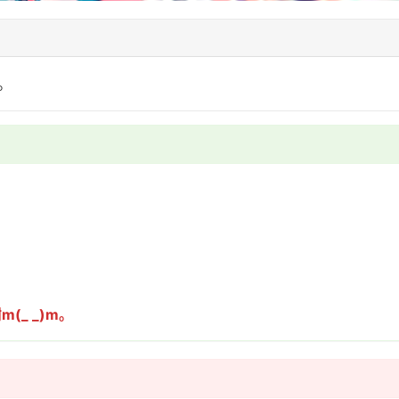
。
_ _)m。