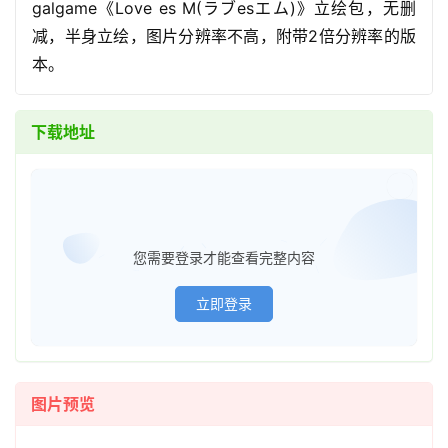
galgame《Love es M(ラブesエム)》立绘包，无删
减，半身立绘，图片分辨率不高，附带2倍分辨率的版
本。
下载地址
已经登
您需要登录才能查看完整内容
立即登录
首
页
图片预览
在