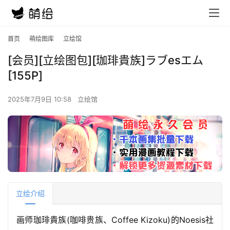
首页
萌绘图库
立绘馆
[会员][立绘图包][珈琲貴族]ラブesエム
[155P]
2025年7月9日 10:58
立绘馆
立绘介绍
画师珈琲貴族(咖啡贵族、Coffee Kizoku)的Noesis社