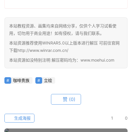
线
教
程
本站教程资源、画集均来自网络分享，仅供个人学习试看使
用，切勿用于商业用途！如有侵权，请与我们联系。
会
员
本站资源推荐使用WINRAR5.0以上版本进行解压 可前往官网
资
下载http://www.winrar.com.cn/
源
本站资源如没特别注明 解压密码均为：www.moehui.com
公
开
咖啡贵族
立绘
素
材
赞
(0)
图
例
生成海报
1
0
素
材