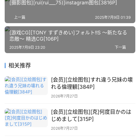
[摄影图包][rui(rui___75)]instagram图包[3816P]
萌
上一篇
2025年7月9日 01:39
绘
图
[游戏CG][TONY すずきめい]フォルト!!S ～新たなる
库
恋敵～ 精选CG[106P]
2025年7月9日 23:20
下一篇
关
于
相关推荐
本
站
[会员][立绘图包]すれ違う兄妹の壊
れる倫理観[384P]
2026年7月27日
[会员][立绘图包][克]何度目かのは
じめまして[315P]
2026年7月27日