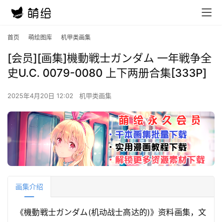
首页
萌绘图库
机甲类画集
[会员][画集]機動戦士ガンダム 一年戦争全
史U.C. 0079-0080 上下两册合集[333P]
2025年4月20日 12:02
机甲类画集
画集介绍
《機動戦士ガンダム(机动战士高达的)》资料画集，文