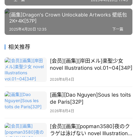
材
[画集]Dragon's Crown Unlockable Artworks 壁纸包
2K+4K[57P]
图
例
2025年4月20日 12:35
下一篇
素
材
相关推荐
萌
[会员][画集][岸田メル]楽聖少女
绘
novel Illustrations vol.01~04[34P]
图
2026年8月4日
库
[画集][Dao Nguyen]Sous les toits
关
de Paris[32P]
于
2026年8月4日
本
站
[会员][画集][popman3580]夜のク
ラゲは泳げない novel Illustrations