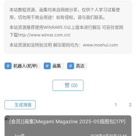
本站教程资源、画集均来自网络分享，仅供个人学习试看使
首
用，切勿用于商业用途！如有侵权，请与我们联系。
页
本站资源推荐使用WINRAR5.0以上版本进行解压 可前往官网
下载http://www.winrar.com.cn/
在
本站资源如没特别注明 解压密码均为：www.moehui.com
线
教
程
机器人(机甲)
画集
高达
会
赞
(0)
员
资
源
生成海报
1
2
公
[会员][画集]Megami Magazine 2025-05插图包[17P]
开
素
上一篇
2025年4月20日 11:45