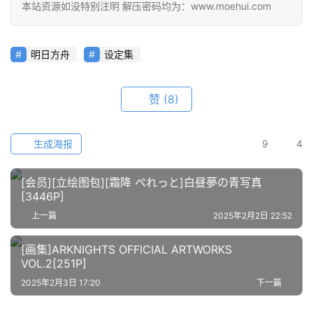
本站资源如没特别注明 解压密码均为：www.moehui.com
会
员
资
明日方舟
设定集
源
赞
(8)
公
开
素
生成海报
9
4
材
[会员][立绘图包][霜降 ぺれっと]白昼夢の青写真
图
[3446P]
例
上一篇
2025年2月2日 22:52
素
材
[画集]ARKNIGHTS OFFICIAL ARTWORKS
VOL.2[251P]
萌
2025年2月3日 17:20
下一篇
绘