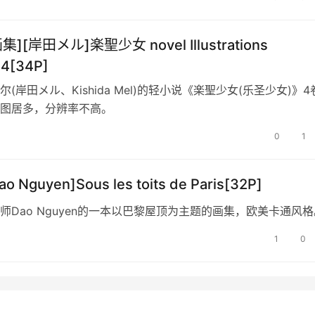
集][岸田メル]楽聖少女 novel Illustrations
04[34P]
(岸田メル、Kishida Mel)的轻小说《楽聖少女(乐圣少女)》4
图居多，分辨率不高。
0
1
o Nguyen]Sous les toits de Paris[32P]
师Dao Nguyen的一本以巴黎屋顶为主题的画集，欧美卡通风格
1
0