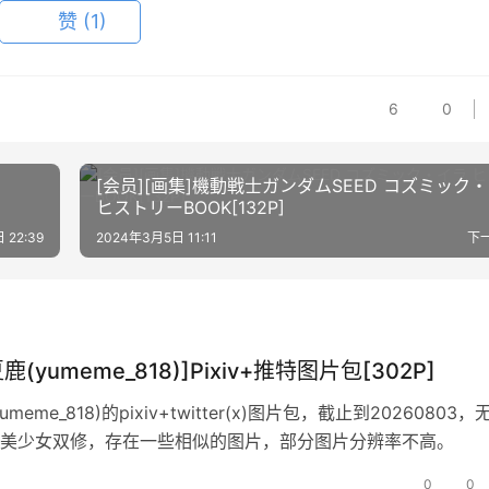
赞
(1)
6
0
[会员][画集]機動戦士ガンダムSEED コズミック
ヒストリーBOOK[132P]
 22:39
2024年3月5日 11:11
下
鹿(yumeme_818)]Pixiv+推特图片包[302P]
meme_818)的pixiv+twitter(x)图片包，截止到20260803，
美少女双修，存在一些相似的图片，部分图片分辨率不高。
0
0