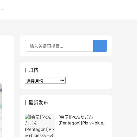
归档
归
档
最新发布
[会员][ぺんたごん
(Pentagon)]Pixiv+blues
ky+散图包+推特图片包
[1762P]