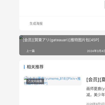
生成海报
[会员][賀東アリ(gateauari)]推特图片包[45P]
上一篇
2024年3月4日
相关推荐
[会员][夏
乙女向画集
画师夏鹿(yu
减，美少年
2026年8月5日