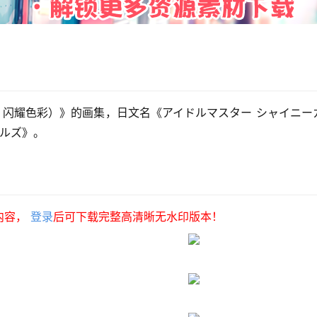
rs（偶像大师 闪耀色彩）》的画集，日文名《アイドルマスター シャイニ
ールズ》。
内容，
登录
后可下载完整高清晰无水印版本！