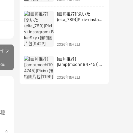
[画师推荐][ゑいた
(eita_789)]Pixiv+instagr
am+BlueSky+推特图片
包[942P]
2026年8月2日
・イラ
[画师推荐]
[lamp(mochi194745)]Pi
一篇
xiv+推特图片包[119P]
2026年8月2日
无删
0