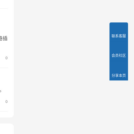
联系客服
卷插
会员社区
0
分享本页
。
0