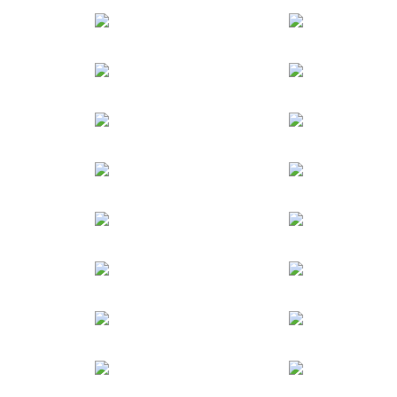
首
页
在
线
教
程
会