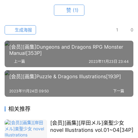
赞
(1)
关
于
本
生成海报
1
0
站
[会员][画集]Dungeons and Dragons RPG Monster
Manual[353P]
上一篇
2023年11月23日 23:44
[会员][画集]Puzzle & Dragons Illustrations[193P]
2023年11月24日 09:50
下一篇
相关推荐
[会员][画集][岸田メル]楽聖少女
novel Illustrations vol.01~04[34P]