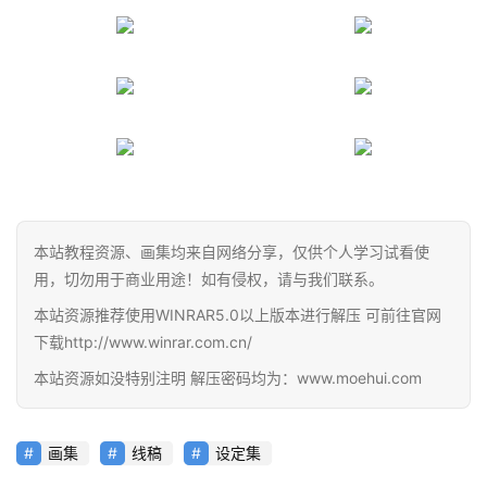
员
资
源
公
开
素
材
本站教程资源、画集均来自网络分享，仅供个人学习试看使
图
例
用，切勿用于商业用途！如有侵权，请与我们联系。
素
本站资源推荐使用WINRAR5.0以上版本进行解压 可前往官网
材
下载http://www.winrar.com.cn/
本站资源如没特别注明 解压密码均为：www.moehui.com
萌
绘
图
画集
线稿
设定集
库