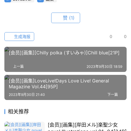
图
例
赞
(1)
素
材
生成海报
0
0
萌
绘
[会员][画集][Chilly polka (すいみゃ)]Chill blue[21P]
图
库
上一篇
2023年9月30日 18:59
[会员][画集]LoveLive!Days Love Live! General
关
Magazine Vol.44[95P]
于
本
2023年9月30日 21:40
下一篇
站
相关推荐
[会员][画集][岸田メル]楽聖少女