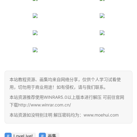
首
页
在
线
教
程
会
员
本站教程资源、画集均来自网络分享，仅供个人学习试看使
资
用，切勿用于商业用途！如有侵权，请与我们联系。
源
本站资源推荐使用WINRAR5.0以上版本进行解压 可前往官网
下载http://www.winrar.com.cn/
公
开
本站资源如没特别注明 解压密码均为：www.moehui.com
素
材
LoveLive!
画集