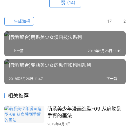
萌
赞
(14)
绘
图
生成海报
17
2
库
[教程聚合]萌系美少女漫画技法系列
关
于
上一篇
2018年5月26日 11:19
本
站
[教程聚合]萝莉美少女的动作和构图系列
2018年5月26日 11:47
下一篇
相关推荐
萌系美少年漫画造型-09.从肩膀到
手臂的画法
2019年4月3日