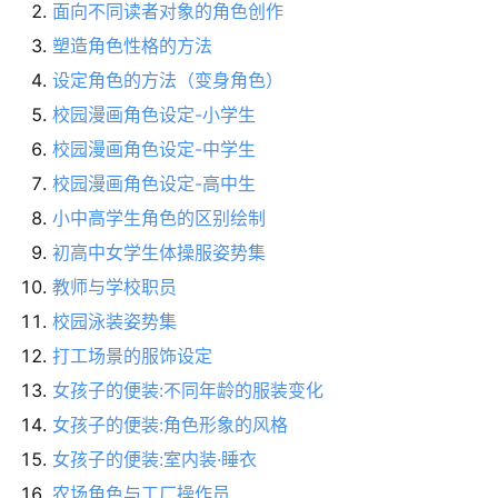
面向不同读者对象的角色创作
塑造角色性格的方法
设定角色的方法（变身角色）
校园漫画角色设定-小学生
校园漫画角色设定-中学生
校园漫画角色设定-高中生
小中高学生角色的区别绘制
初高中女学生体操服姿势集
教师与学校职员
校园泳装姿势集
打工场景的服饰设定
女孩子的便装:不同年龄的服装变化
女孩子的便装:角色形象的风格
女孩子的便装:室内装·睡衣
农场角色与工厂操作员