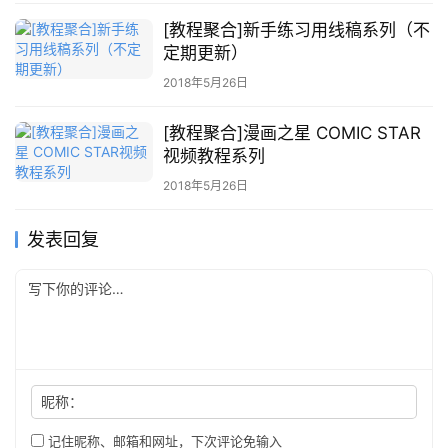
[教程聚合]新手练习用线稿系列（不
定期更新）
2018年5月26日
[教程聚合]漫画之星 COMIC STAR
视频教程系列
2018年5月26日
发表回复
昵称：
记住昵称、邮箱和网址，下次评论免输入