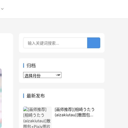
归档
归
档
最新发布
[画师推荐][相崎うたう
(aizakiutau)]散图包
+Pixiv图片包[256P]