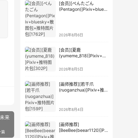
[会员][ぺんたごん
(Pentagon)]Pixiv+blues
ky+散图包+推特图片包
[1762P]
2026年8月6日
[会员][夏鹿
(yumeme_818)]Pixiv+推
特图片包[302P]
2026年8月5日
[画师推荐][若干爪
(ruoganzhua)]Pixiv+推
特图片包[159P]
2026年8月4日
音未来
[画师推荐]
[BeeBee(beear1120)]Pix
一篇
iv+推特图片包[201P]