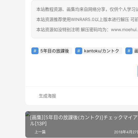
本站教程资源、画集均来自网络分享，仅供个人学习
本站资源推荐使用WINRAR5.0以上版本进行解压 可前往官网下载
本站资源如没特别注明 解压密码均为：www.moehui.
5年目の放課後
kantoku/カントク
生成海报
[画集][5年目の放課後(カントク)]チェックマイ
ル[13P]
上一篇
2018年4月27日