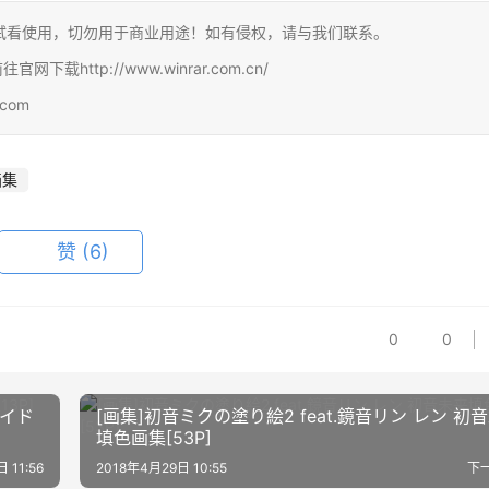
试看使用，切勿用于商业用途！如有侵权，请与我们联系。
http://www.winrar.com.cn/
com
画集
赞
(6)
0
0
アイド
[画集]初音ミクの塗り絵2 feat.鏡音リン レン 初
填色画集[53P]
 11:56
2018年4月29日 10:55
下