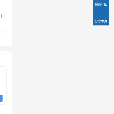
会员社区
)》
分享本页
0