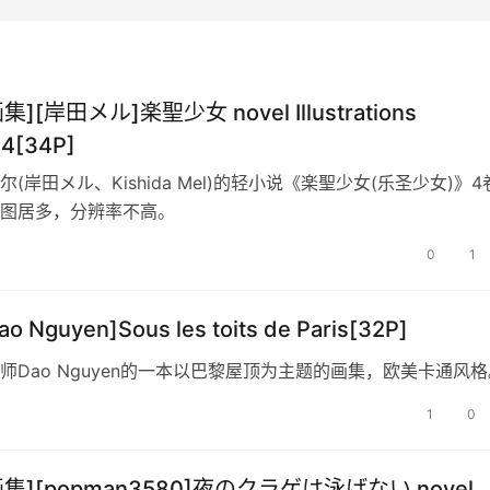
集][岸田メル]楽聖少女 novel Illustrations
04[34P]
(岸田メル、Kishida Mel)的轻小说《楽聖少女(乐圣少女)》4
图居多，分辨率不高。
0
1
o Nguyen]Sous les toits de Paris[32P]
师Dao Nguyen的一本以巴黎屋顶为主题的画集，欧美卡通风格
1
0
画集][popman3580]夜のクラゲは泳げない novel