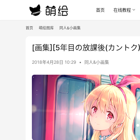
首页
在线教程
首页
萌绘图库
同人&小画集
[画集][5年目の放課後(カントク)
2018年4月28日 10:29
•
同人&小画集