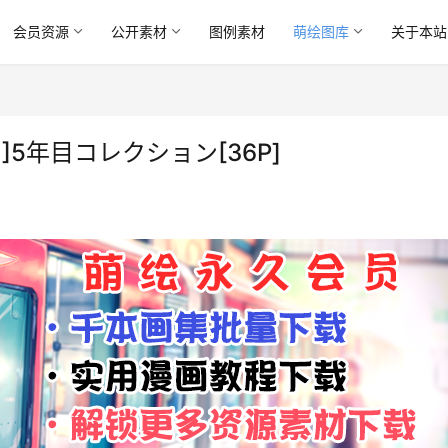
会员资源
公开素材
图例素材
萌绘图库
关于本站
]5年目コレクション[36P]