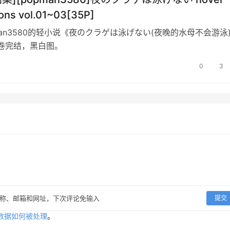
tions vol.01~03[35P]
man3580的轻小说《夜のクラゲは泳げない(夜晚的水母不会游泳
卷完结，黑白图。
0
3
称、邮箱和网址，下次评论免输入
提交
数据如何被处理
。