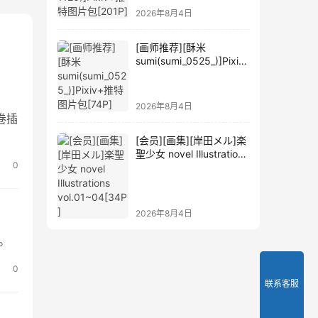
2026年8月4日
[画师推荐][酥米
sumi(sumi_0525_)]Pixiv
+推特图片包[74P]
2026年8月4日
卷插
[会员][画集][岸田メル]楽
聖少女 novel Illustrations
0
vol.01~04[34P]
2026年8月4日
。
0
联系客服