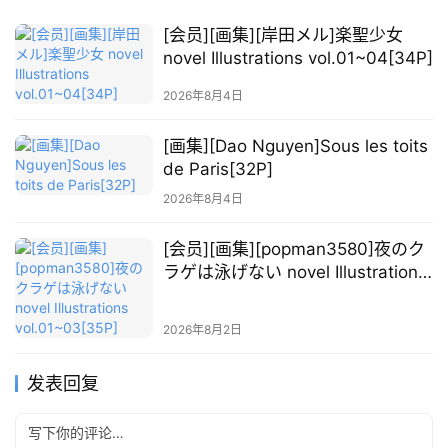
素
材
[会员][画集][岸田メル]楽聖少女
novel Illustrations vol.01~04[34P]
萌
2026年8月4日
绘
图
[画集][Dao Nguyen]Sous les toits
库
de Paris[32P]
2026年8月4日
关
于
[会员][画集][popman3580]夜のク
本
ラゲは泳げない novel Illustrations
站
vol.01~03[35P]
2026年8月2日
发表回复