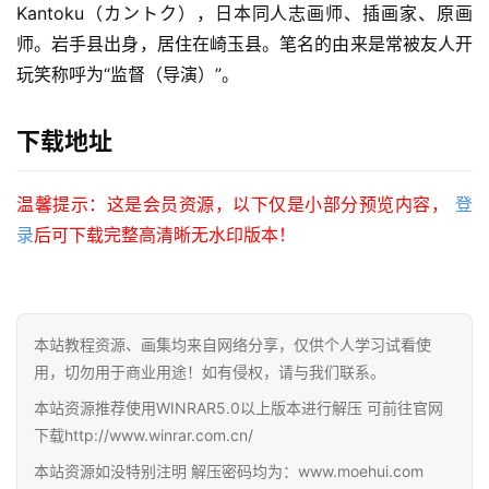
Kantoku（カントク），日本同人志画师、插画家、原画
师。岩手县出身，居住在崎玉县。笔名的由来是常被友人开
玩笑称呼为“监督（导演）”。
下载地址
温馨提示：这是会员资源，以下仅是小部分预览内容，
登
录
后可下载完整高清晰无水印版本！
本站教程资源、画集均来自网络分享，仅供个人学习试看使
用，切勿用于商业用途！如有侵权，请与我们联系。
本站资源推荐使用WINRAR5.0以上版本进行解压 可前往官网
首
下载http://www.winrar.com.cn/
页
本站资源如没特别注明 解压密码均为：www.moehui.com