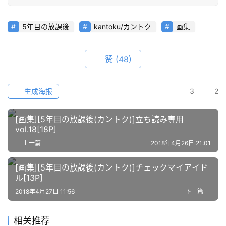
在
线
5年目の放課後
kantoku/カントク
画集
教
程
赞
(48)
会
员
生成海报
3
2
资
源
[画集][5年目の放課後(カントク)]立ち読み専用
vol.18[18P]
公
上一篇
2018年4月26日 21:01
开
素
[画集][5年目の放課後(カントク)]チェックマイアイド
材
ル[13P]
2018年4月27日 11:56
下一篇
图
例
相关推荐