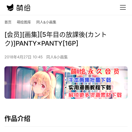
首页
萌绘图库
同人&小画集
[会员][画集][5年目の放課後(カント
ク)]PANTY×PANTY[16P]
2018年4月27日 10:45
同人&小画集
作品介绍