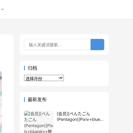
归档
归
档
最新发布
[会员][ぺんたごん
(Pentagon)]Pixiv+blues
ky+散图包+推特图片包
[1762P]