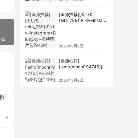
[画师推荐][ゑいた
(eita_789)]Pixiv+instagr
am+BlueSky+推特图片
包[942P]
一篇
2026年8月2日
[画师推荐]
[lamp(mochi194745)]Pi
xiv+推特图片包[119P]
2026年8月2日
卷插
0