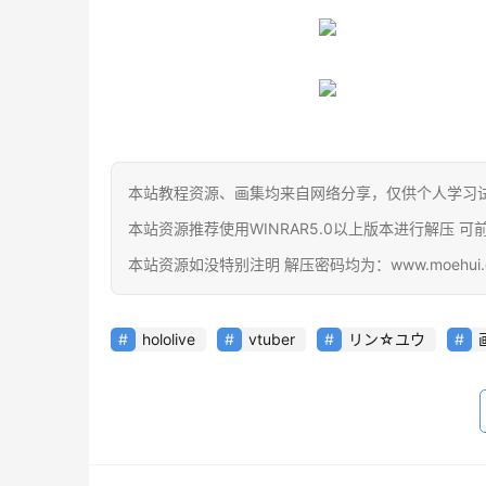
本站教程资源、画集均来自网络分享，仅供个人学习
本站资源推荐使用WINRAR5.0以上版本进行解压 可前往官网下载
本站资源如没特别注明 解压密码均为：www.moehui.
hololive
vtuber
リン☆ユウ