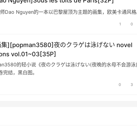
o Nguyen]Sous les toits de Paris[32P]
师Dao Nguyen的一本以巴黎屋顶为主题的画集，欧美卡通风格
1
0
画集][popman3580]夜のクラゲは泳げない novel
tions vol.01~03[35P]
man3580的轻小说《夜のクラゲは泳げない(夜晚的水母不会游泳
卷完结，黑白图。
0
3