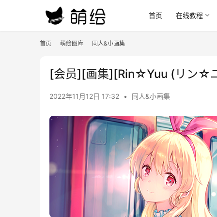
首页
在线教程
首页
萌绘图库
同人&小画集
[会员][画集][Rin☆Yuu (リン☆ユ
2022年11月12日 17:32
•
同人&小画集