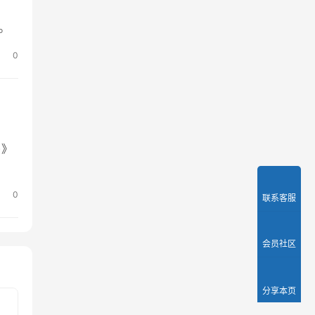
。
0
)》
0
联系客服
会员社区
分享本页