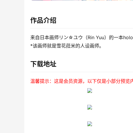
作品介绍
来自日本画师リン☆ユウ（Rin Yuu）的一本ho
*该画师就是雪花菈米的人设画师。
下载地址
温馨提示：这是会员资源，以下仅是小部分预览