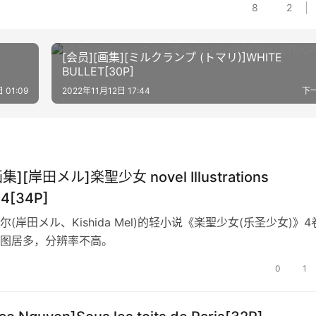
8
2
[会员][画集][ミルクランプ (トマリ)]WHITE
BULLET[30P]
 01:09
2022年11月12日 17:44
下
集][岸田メル]楽聖少女 novel Illustrations
04[34P]
(岸田メル、Kishida Mel)的轻小说《楽聖少女(乐圣少女)》4
图居多，分辨率不高。
0
1