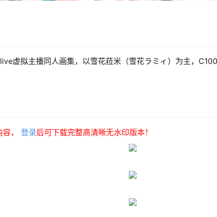
lolive虚拟主播同人画集，以雪花菈米（雪花ラミィ）为主，C10
内容，
登录
后可下载完整高清晰无水印版本！