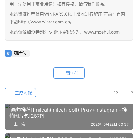
员
用，切勿用于商业用途！如有侵权，请与我们联系。
资
本站资源推荐使用WINRAR5.0以上版本进行解压 可前往官网
源
下载http://www.winrar.com.cn/
本站资源如没特别注明 解压密码均为：www.moehui.com
公
开
素
图片包
材
赞
(4)
图
例
素
生成海报
13
2
材
[画师推荐][milcah(milcah_doll)]Pixiv+instagram+推
萌
特图片包[267P]
绘
上一篇
2026年5月22日 00:37
图
库