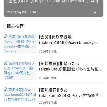
[画集][GH.K (光崎)]K.FGO Fan Art Omnibus.1[184P]
关
2026年5月22日 17:36
下一篇
于
本
相关推荐
站
[会员][誇り高き埃
(hokori_4649)]Pixiv+bluesky+推
特图片包[1292P]
2026年8月9日
[画师推荐][相崎うたう
(aizakiutau)]散图包+Pixiv图片包
[256P]
2026年8月8日
[画师推荐][うた
(uta_kome2248)]Pixiv+推特图片包
[156P]
2026年8月8日