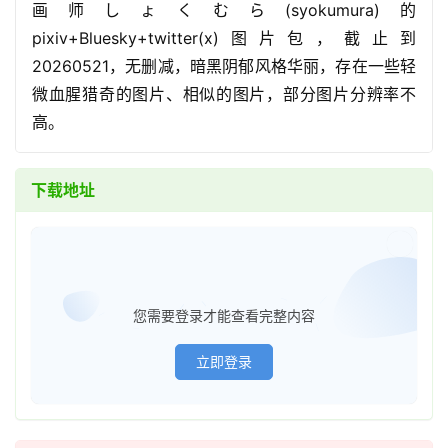
画师しょくむら(syokumura)的
pixiv+Bluesky+twitter(x)图片包，截止到
20260521，无删减，暗黑阴郁风格华丽，存在一些轻
微血腥猎奇的图片、相似的图片，部分图片分辨率不
高。
下载地址
已经登
您需要登录才能查看完整内容
立即登录