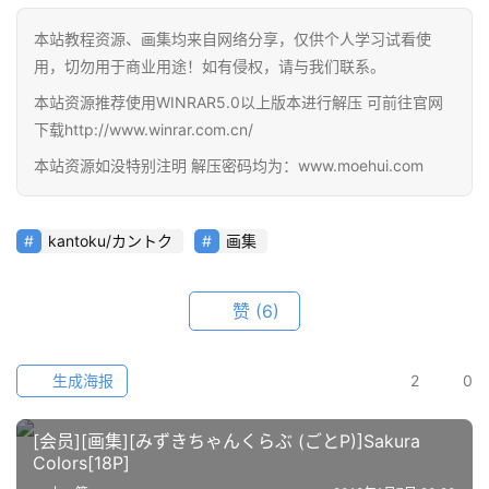
线
教
本站教程资源、画集均来自网络分享，仅供个人学习试看使
程
用，切勿用于商业用途！如有侵权，请与我们联系。
本站资源推荐使用WINRAR5.0以上版本进行解压 可前往官网
会
下载http://www.winrar.com.cn/
员
本站资源如没特别注明 解压密码均为：www.moehui.com
资
源
kantoku/カントク
画集
公
开
素
赞
(6)
材
生成海报
2
0
图
例
[会员][画集][みずきちゃんくらぶ (ごとP)]Sakura
素
Colors[18P]
材