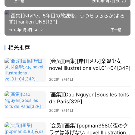
上一篇
2018年1月7日 20:20
萌
[画集][NtyPe、5年目の放課後、うつらうららか(よろ
绘
ず)]hanken UN5[13P]
图
2018年1月9日 14:37
下一篇
库
相关推荐
关
于
[会员][画集][岸田メル]楽聖少女
本
novel Illustrations vol.01~04[34P]
站
2026年8月4日
[画集][Dao Nguyen]Sous les toits
de Paris[32P]
2026年8月4日
[会员][画集][popman3580]夜のク
ラゲは泳げない novel Illustrations