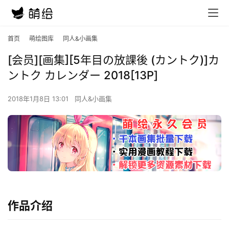
首页
萌绘图库
同人&小画集
[会员][画集][5年目の放課後 (カントク)]カ
ントク カレンダー 2018[13P]
2018年1月8日 13:01
同人&小画集
作品介绍