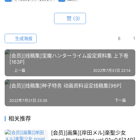
开
素
材
赞
(3)
图
生成海报
8
1
例
素
[会员][线稿集]宝魔ハンターライム設定資料集 上下卷
材
[163P]
上一篇
2022年7月31日 22:14
萌
绘
[会员][线稿集]种子特务 动画资料设定线稿集[96P]
图
库
2022年7月31日 23:26
下一篇
关
相关推荐
于
本
[会员][画集][岸田メル]楽聖少女
站
novel Illustrations vol.01~04[34P]