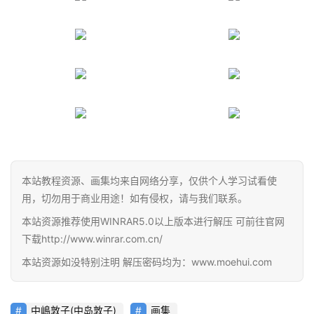
首
页
在
线
教
程
本站教程资源、画集均来自网络分享，仅供个人学习试看使
用，切勿用于商业用途！如有侵权，请与我们联系。
会
本站资源推荐使用WINRAR5.0以上版本进行解压 可前往官网
员
下载http://www.winrar.com.cn/
资
源
本站资源如没特别注明 解压密码均为：www.moehui.com
公
中嶋敦子(中岛敦子)
画集