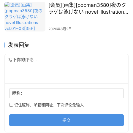
[会员][画集][popman3580]夜のク
关
ラゲは泳げない novel Illustrations
于
vol.01~03[35P]
本
站
2026年8月2日
发表回复
昵称：
记住昵称、邮箱和网址，下次评论免输入
提交