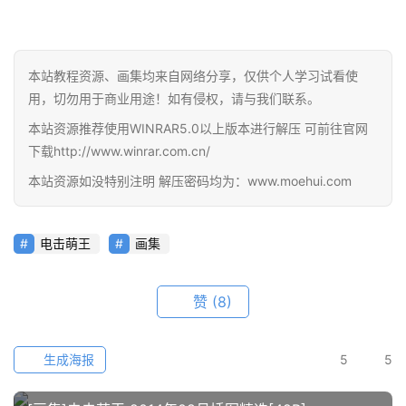
本站教程资源、画集均来自网络分享，仅供个人学习试看使
用，切勿用于商业用途！如有侵权，请与我们联系。
本站资源推荐使用WINRAR5.0以上版本进行解压 可前往官网
下载http://www.winrar.com.cn/
本站资源如没特别注明 解压密码均为：www.moehui.com
首
页
电击萌王
画集
在
线
教
赞
(8)
程
生成海报
5
5
会
员