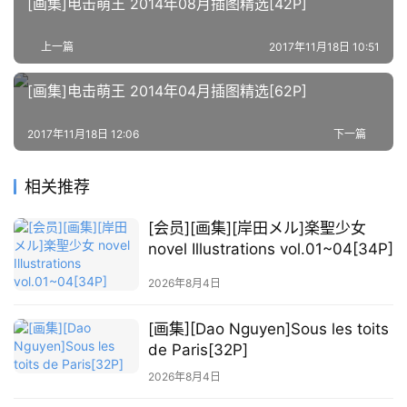
[画集]电击萌王 2014年08月插图精选[42P]
资
源
上一篇
2017年11月18日 10:51
公
[画集]电击萌王 2014年04月插图精选[62P]
开
素
2017年11月18日 12:06
下一篇
材
相关推荐
图
例
[会员][画集][岸田メル]楽聖少女
素
novel Illustrations vol.01~04[34P]
材
2026年8月4日
萌
[画集][Dao Nguyen]Sous les toits
绘
de Paris[32P]
图
库
2026年8月4日