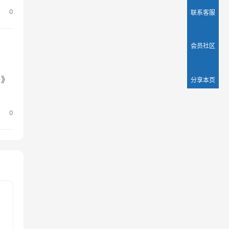
0
联系客服
会员社区
)》
分享本页
0