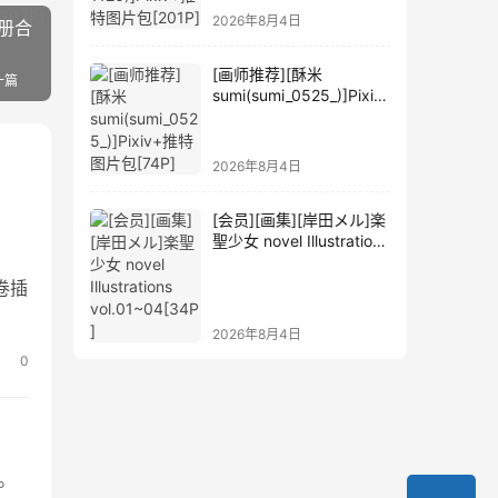
2026年8月4日
6册合
[画师推荐][酥米
一篇
sumi(sumi_0525_)]Pixiv
+推特图片包[74P]
2026年8月4日
[会员][画集][岸田メル]楽
聖少女 novel Illustrations
vol.01~04[34P]
卷插
2026年8月4日
0
。