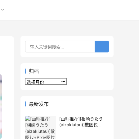
归档
归
档
最新发布
[画师推荐][相崎うたう
(aizakiutau)]散图包
+Pixiv图片包[256P]