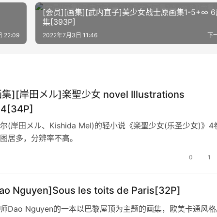
[会员][画集][武内直子]美少女战士原画集1-5+∞ 
集[393P]
 22:09
2022年7月3日 11:46
下
集][岸田メル]楽聖少女 novel Illustrations
04[34P]
(岸田メル、Kishida Mel)的轻小说《楽聖少女(乐圣少女)》4
图居多，分辨率不高。
0
1
o Nguyen]Sous les toits de Paris[32P]
师Dao Nguyen的一本以巴黎屋顶为主题的画集，欧美卡通风格