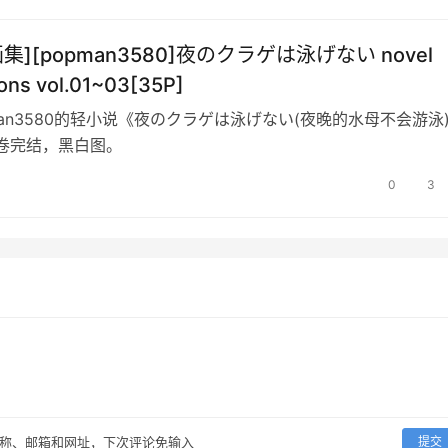
画集][popman3580]夜のクラゲは泳げない novel
tions vol.01~03[35P]
man3580的轻小说《夜のクラゲは泳げない(夜晚的水母不会游泳
卷完结，黑白图。
0
3
称、邮箱和网址，下次评论免输入
提交