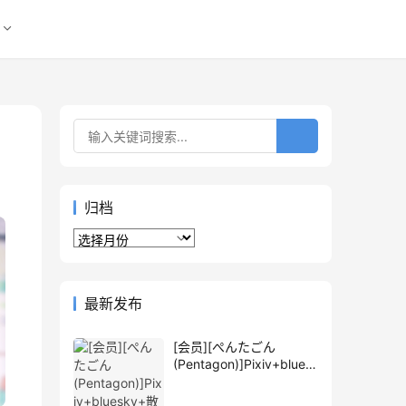
归档
归
档
最新发布
[会员][ぺんたごん
(Pentagon)]Pixiv+blues
ky+散图包+推特图片包
[1762P]