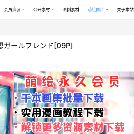
会员资源
公开素材
图例素材
萌绘图库
关于本站
)]妄想ガールフレンド[09P]