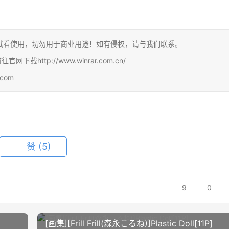
试看使用，切勿用于商业用途！如有侵权，请与我们联系。
http://www.winrar.com.cn/
com
赞
(5)
9
0
[画集][Frill Frill(森永こるね)]Plastic Doll[11P]