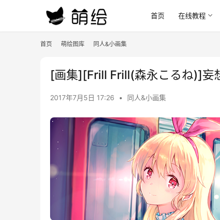
首页
在线教程
首页
萌绘图库
同人&小画集
[画集][Frill Frill(森永こるね
2017年7月5日 17:26
•
同人&小画集