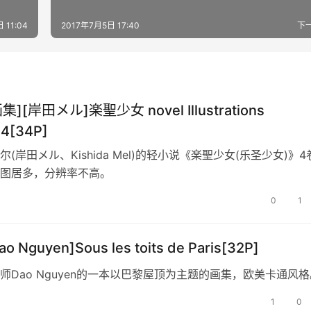
 11:04
2017年7月5日 17:40
下
集][岸田メル]楽聖少女 novel Illustrations
04[34P]
(岸田メル、Kishida Mel)的轻小说《楽聖少女(乐圣少女)》4
图居多，分辨率不高。
0
1
o Nguyen]Sous les toits de Paris[32P]
师Dao Nguyen的一本以巴黎屋顶为主题的画集，欧美卡通风格
1
0