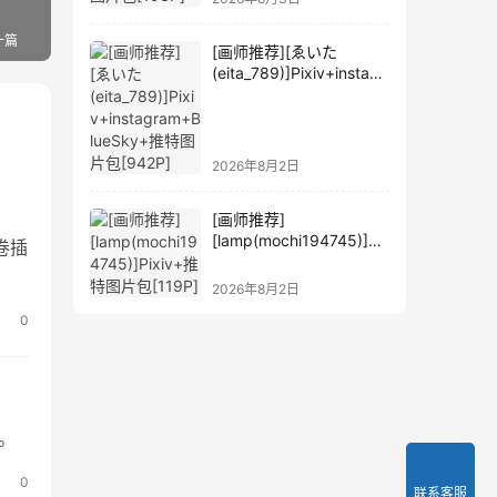
一篇
[画师推荐][ゑいた
(eita_789)]Pixiv+instagr
am+BlueSky+推特图片
包[942P]
2026年8月2日
[画师推荐]
[lamp(mochi194745)]Pi
卷插
xiv+推特图片包[119P]
2026年8月2日
0
。
0
联系客服