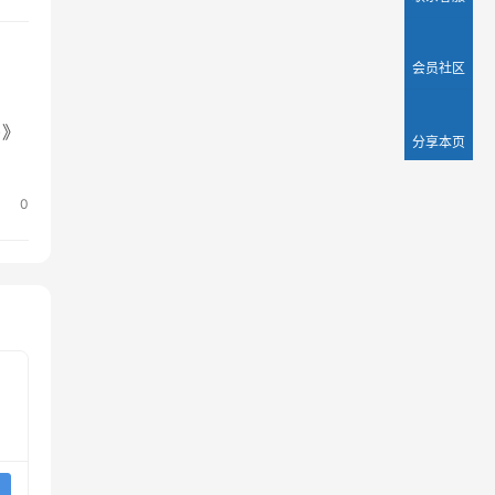
会员社区
)》
分享本页
0