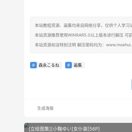
本站教程资源、画集均来自网络分享，仅供个人学习
本站资源推荐使用WINRAR5.0以上版本进行解压 可前往官网下载
本站资源如没特别注明 解压密码均为：www.moehui.
森永こるね
画集
生成海报
[立绘图集][小鞠ゆい]女仆装[56P]