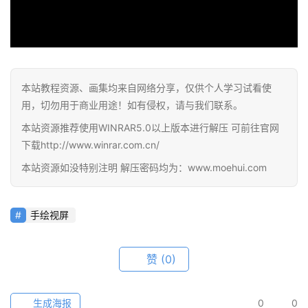
线
教
程
会
本站教程资源、画集均来自网络分享，仅供个人学习试看使
员
用，切勿用于商业用途！如有侵权，请与我们联系。
资
本站资源推荐使用WINRAR5.0以上版本进行解压 可前往官网
源
下载http://www.winrar.com.cn/
本站资源如没特别注明 解压密码均为：www.moehui.com
公
开
素
手绘视屏
材
图
赞
(0)
例
素
生成海报
0
0