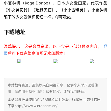
小夏钝帆（Koge Donbo），日本少女漫画家。代表作品
《小女神花铃》《迷糊天使》、《小小雪精灵》。小夏钝帆
笔下的少女就像棉花糖一样，Q萌可爱。
下载地址
温馨提示：这是会员资源，以下仅是小部分预览内容，
登
录
后可下载完整高清晰无水印版本！
首
页
本站教程资源、画集均来自网络分享，仅供个人学习试看使
在
用，切勿用于商业用途！如有侵权，请与我们联系。
线
本站资源推荐使用WINRAR5.0以上版本进行解压 可前往官网
教
下载http://www.winrar.com.cn/
程