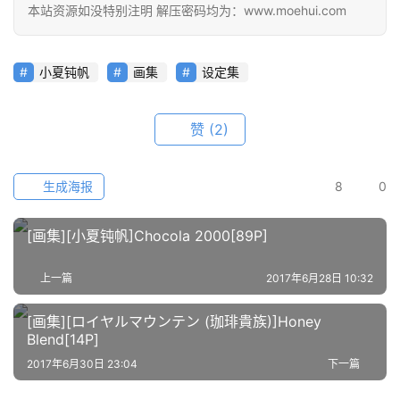
本站资源如没特别注明 解压密码均为：www.moehui.com
会
员
小夏钝帆
画集
设定集
资
源
赞
(2)
公
开
生成海报
8
0
素
材
[画集][小夏钝帆]Chocola 2000[89P]
图
例
上一篇
2017年6月28日 10:32
素
[画集][ロイヤルマウンテン (珈琲貴族)]Honey
材
Blend[14P]
2017年6月30日 23:04
下一篇
萌
绘