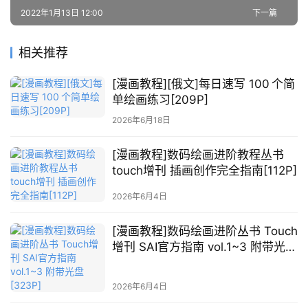
材
2022年1月13日 12:00
下一篇
图
相关推荐
例
素
[漫画教程][俄文]每日速写 100 个简
材
单绘画练习[209P]
2026年6月18日
萌
绘
[漫画教程]数码绘画进阶教程丛书
图
touch增刊 插画创作完全指南[112P]
库
2026年6月4日
关
于
[漫画教程]数码绘画进阶丛书 Touch
本
增刊 SAI官方指南 vol.1~3 附带光盘
站
[323P]
2026年6月4日