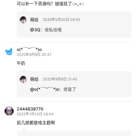
可以补一下资源吗？链接挂了::>_<::
萌绘
2026年5月20日 09:35
@3Q
：
收私信哦
o(*￣︶￣*)o
2025年9月8日 20:37
牛奶
萌绘
2025年9月8日 21:45
@o(*￣︶￣*)o
：
修复了
2444838770
2022年1月14日 09:04
前几部都是啥主题啊