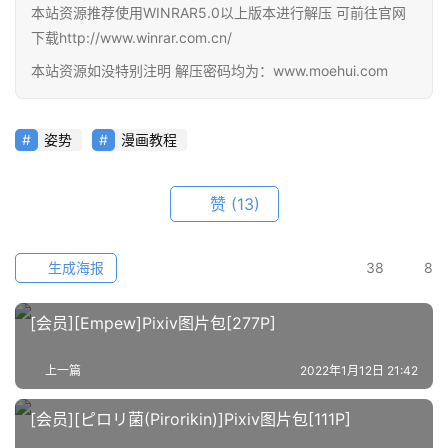
本站资源推荐使用WINRAR5.0以上版本进行解压 可前往官网
下载http://www.winrar.com.cn/
首
页
本站资源如没特别注明 解压密码均为：www.moehui.com
在
姿势
漫画教程
线
教
程
赞
(13)
会
生成海报
38
8
员
资
源
[会员][Empew]Pixiv图片包[277P]
上一篇
2022年1月12日 21:42
公
开
[会员][ピロリ菌(Pirorikin)]Pixiv图片包[111P]
素