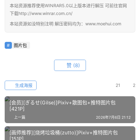
资
本站资源推荐使用WINRAR5.0以上版本进行解压 可前往官网
源
下载http://www.winrar.com.cn/
本站资源如没特别注明 解压密码均为：www.moehui.com
公
开
素
图片包
材
赞
(8)
图
例
素
生成海报
21
2
材
[会员][ぎるせ(Gilse)]Pixiv+散图包+推特图片包
萌
[421P]
绘
上一篇
2026年7月6日 21:12
图
库
[画师推荐][烧烤垃圾桶(zutto)]Pixiv+推特图片包
[151P]