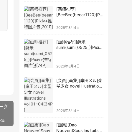
[画师推荐]
[BeeBee(beear1120)]Pix
iv+推特图片包[201P]
2026年8月4日
[画师推荐][酥米
sumi(sumi_0525_)]Pixiv
+推特图片包[74P]
2026年8月4日
[会员][画集][岸田メル]楽
聖少女 novel Illustrations
vol.01~04[34P]
ーク
2026年8月4日
一篇
[画集][Dao
Nguyen]Sous les toits