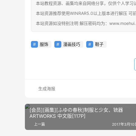
本站教程资源、画集均来自网络分享，仅供个人学习
本站资源推荐使用WINRAR5.0以上版本进行解压 可前往官网下载
本站资源如没特别注明 解压密码均为：www.moehui.
服饰
漫画技巧
鞋子
生成海报
[会员][画集][ふゆの春秋]制服と少女、铳器
ARTWORKS 中文版[117P]
上一篇
2017年3月10日