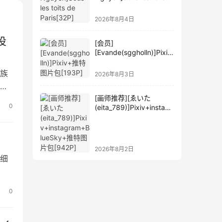
de Paris[32P]
2026年8月4日
役
[会员]
[Evande(sggholln)]Pixiv
+推特图片包[193P]
族
2026年8月3日
细
[画师推荐][ゑいた
0
(eita_789)]Pixiv+instagr
am+BlueSky+推特图片
包[942P]
2026年8月2日
细
0