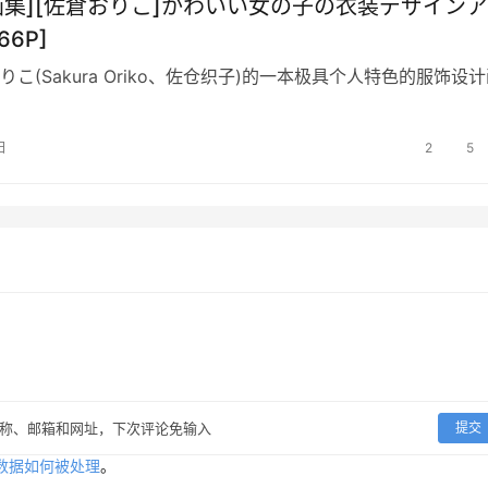
[画集][佐倉おりこ]かわいい女の子の衣装デザイン
66P]
こ(Sakura Oriko、佐仓织子)的一本极具个人特色的服饰设
日
2
5
称、邮箱和网址，下次评论免输入
提交
数据如何被处理
。