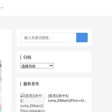
归档
归
档
最新发布
[会员][めやむ
(uma_EMsan)]Pixiv+blue
sky+推特图片包[589P]