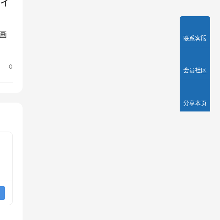
アイ
计画
联系客服
0
会员社区
分享本页