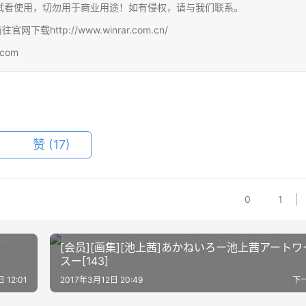
试看使用，切勿用于商业用途！如有侵权，请与我们联系。
http://www.winrar.com.cn/
com
赞
(17)
0
1
[会员][画集][池上茜]あかねいろー池上茜アートワ
スー[143]
 12:01
2017年3月12日 20:49
下