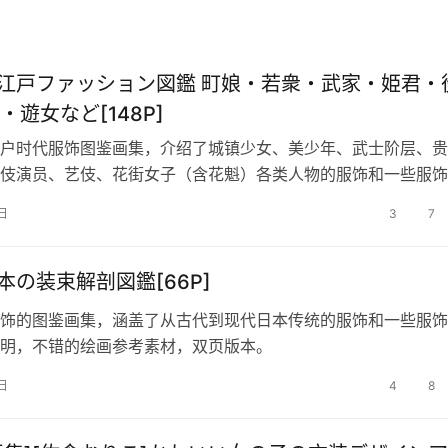
お江戸ファッション図鑑 町娘・若衆・武家・姫君・
・遊女など[148P]
户时代服饰图鉴画集，介绍了城镇少女、美少年、武士阶层、贵
伎演员、艺伎、花街女子（含花魁）各类人物的服饰和一些服饰
错的绘画参考素材。
日
3
7
日本の装束解剖図鑑[66P]
饰的图鉴画集，涵盖了从古代到现代日本传统的服饰和一些服饰
明，不错的绘画参考素材，双页版本。
日
4
8