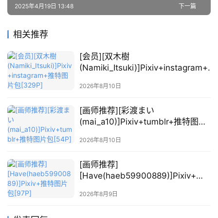
r图片包[186P]
2025年4月19日 13:48
下一篇
图
例
素
相关推荐
材
[会员][双木樹
(Namiki_Itsuki)]Pixiv+instagram+推
萌
特图片包[329P]
绘
2026年8月10日
图
库
[画师推荐][彩渡まい
(mai_a10)]Pixiv+tumblr+推特图片
关
包[54P]
2026年8月10日
于
本
[画师推荐]
站
[Have(haeb59900889)]Pixiv+推
特图片包[97P]
2026年8月9日