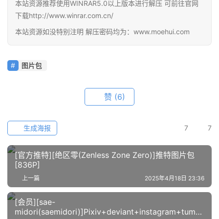
首
本站资源推荐使用WINRAR5.0以上版本进行解压 可前往官网
页
下载http://www.winrar.com.cn/
本站资源如没特别注明 解压密码均为：www.moehui.com
在
线
教
图片包
程
赞
(6)
会
员
资
生成海报
7
7
源
[官方推特][绝区零(‌Zenless Zone Zero)]推特图片包
[836P]
公
开
上一篇
2025年4月18日 23:36
素
材
[会员][sae-
midori(saemidori)]Pixiv+deviant+instagram+tumbl