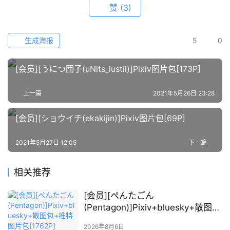
例
赞
(3)
素
材
生成海报
5
0
萌
[会员][うにつ団子(uNits_lustil)]Pixiv图片包[173P]
绘
图
上一篇
2021年5月26日 23:28
库
[会员][ショウイチ(ekakijin)]Pixiv图片包[69P]
关
于
2021年5月27日 12:05
下一篇
本
站
相关推荐
[会员][ぺんたごん
(Pentagon)]Pixiv+bluesky+散图包
+推特图片包[1762P]
2026年8月6日