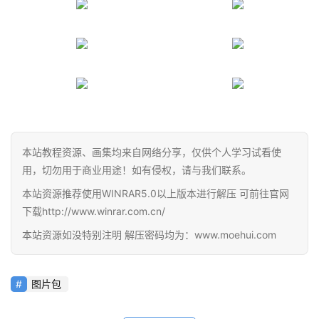
在
线
教
程
会
员
本站教程资源、画集均来自网络分享，仅供个人学习试看使
资
用，切勿用于商业用途！如有侵权，请与我们联系。
源
本站资源推荐使用WINRAR5.0以上版本进行解压 可前往官网
下载http://www.winrar.com.cn/
公
本站资源如没特别注明 解压密码均为：www.moehui.com
开
素
材
图片包
图