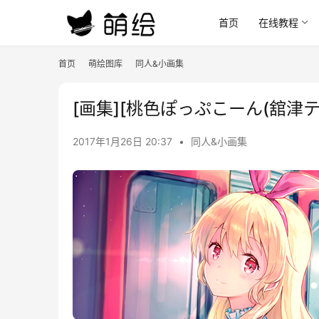
首页
在线教程
首页
萌绘图库
同人&小画集
[画集][桃色ぽっぷこーん(舘津テト)]b
2017年1月26日 20:37
•
同人&小画集