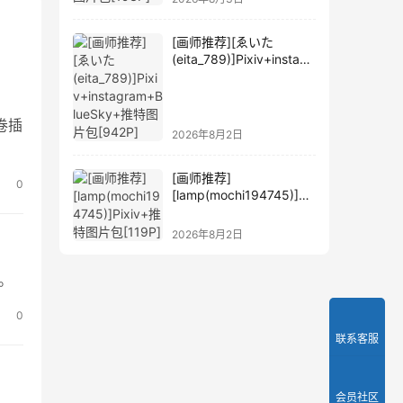
[画师推荐][ゑいた
(eita_789)]Pixiv+instagr
am+BlueSky+推特图片
包[942P]
卷插
2026年8月2日
[画师推荐]
0
[lamp(mochi194745)]Pi
xiv+推特图片包[119P]
2026年8月2日
。
0
联系客服
会员社区