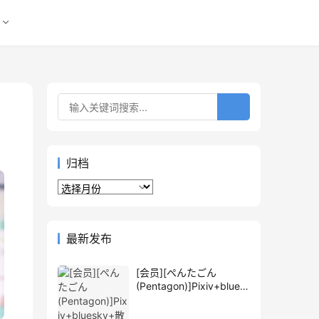
归档
归
档
最新发布
[会员][ぺんたごん
(Pentagon)]Pixiv+blues
ky+散图包+推特图片包
[1762P]