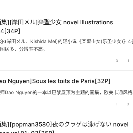
集][岸田メル]楽聖少女 novel Illustrations
04[34P]
(岸田メル、Kishida Mel)的轻小说《楽聖少女(乐圣少女)》4
图居多，分辨率不高。
0
1
o Nguyen]Sous les toits de Paris[32P]
师Dao Nguyen的一本以巴黎屋顶为主题的画集，欧美卡通风格
1
0
画集][popman3580]夜のクラゲは泳げない novel