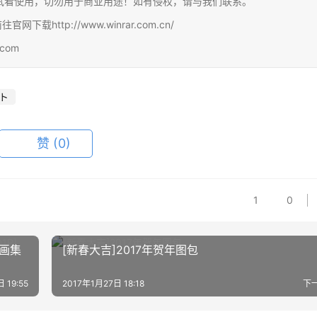
试看使用，切勿用于商业用途！如有侵权，请与我们联系。
http://www.winrar.com.cn/
com
ト
赞
(0)
1
0
定画集
[新春大吉]2017年贺年图包
 19:55
2017年1月27日 18:18
下