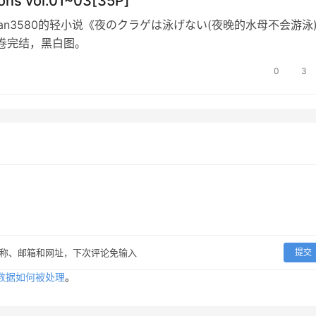
tions vol.01~03[35P]
man3580的轻小说《夜のクラゲは泳げない(夜晚的水母不会游泳
卷完结，黑白图。
0
3
称、邮箱和网址，下次评论免输入
提交
数据如何被处理
。