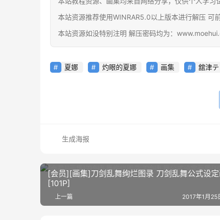
本站教程资源、画集均来自网络分享，仅供个人学习
本站资源推荐使用WINRAR5.0以上版本进行解压 可前往官网下载
本站资源如没特别注明 解压密码均为：www.moehui.
夏娜
灼眼的夏娜
画集
舘津テ
生成海报
[会员][画集]刀剑乱舞绚烂图录 刀剑乱舞公式设
[101P]
上一篇
2017年1月25日